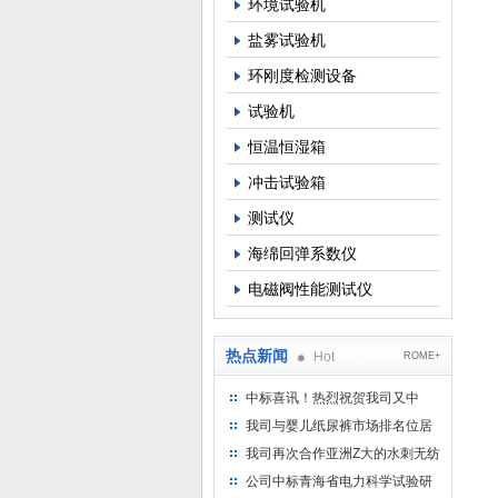
环境试验机
盐雾试验机
环刚度检测设备
试验机
恒温恒湿箱
冲击试验箱
测试仪
海绵回弹系数仪
电磁阀性能测试仪
热点新闻
Hot
ROME+
中标喜讯！热烈祝贺我司又中
标！
我司与婴儿纸尿裤市场排名位居
名的全日美实业合作成功！
我司再次合作亚洲Z大的水刺无纺
布供应商-南六企业！
公司中标青海省电力科学试验研