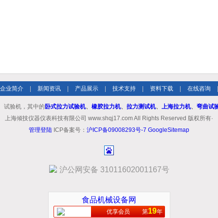
企业简介
|
新闻资讯
|
产品展示
|
技术支持
|
资料下载
|
在线咨询
、试验机，其中的
卧式拉力试验机
、
橡胶拉力机
、
拉力测试机
、
上海拉力机
、
弯曲试
上海倾技仪器仪表科技有限公司 www.shqj17.com All Rights Reserved 版权所有·
管理登陆
ICP备案号：
沪ICP备09008293号-7
GoogleSitemap
沪公网安备 31011602001167号
食品机械设备网
19
优享会员
第
年