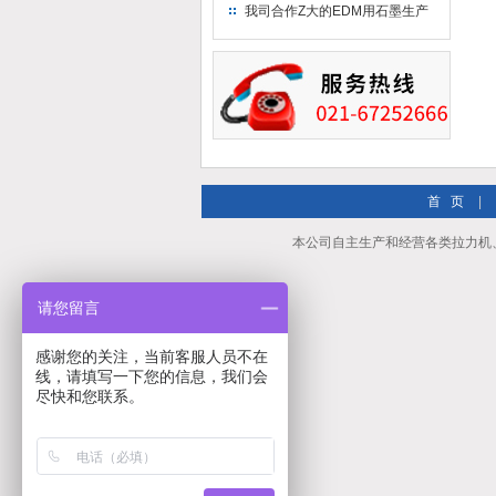
究院！
我司合作Z大的EDM用石墨生产
商－东洋碳素！
首 页
|
本公司自主生产和经营各类拉力机
请您留言
感谢您的关注，当前客服人员不在
线，请填写一下您的信息，我们会
尽快和您联系。