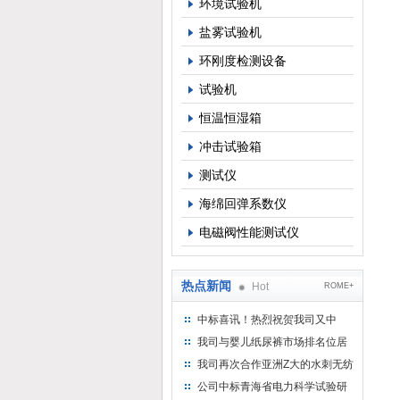
环境试验机
盐雾试验机
环刚度检测设备
试验机
恒温恒湿箱
冲击试验箱
测试仪
海绵回弹系数仪
电磁阀性能测试仪
热点新闻
Hot
ROME+
中标喜讯！热烈祝贺我司又中
标！
我司与婴儿纸尿裤市场排名位居
名的全日美实业合作成功！
我司再次合作亚洲Z大的水刺无纺
布供应商-南六企业！
公司中标青海省电力科学试验研