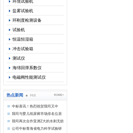
环境试验机
盐雾试验机
环刚度检测设备
试验机
恒温恒湿箱
冲击试验箱
测试仪
海绵回弹系数仪
电磁阀性能测试仪
热点新闻
Hot
ROME+
中标喜讯！热烈祝贺我司又中
标！
我司与婴儿纸尿裤市场排名位居
名的全日美实业合作成功！
我司再次合作亚洲Z大的水刺无纺
布供应商-南六企业！
公司中标青海省电力科学试验研