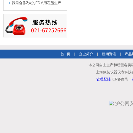
究院！
我司合作Z大的EDM用石墨生产
商－东洋碳素！
首 页
|
企业简介
|
新闻资讯
|
产品
本公司自主生产和经营各类
上海倾技仪器仪表科技有限公司
管理登陆
ICP备案号：
沪公网安备