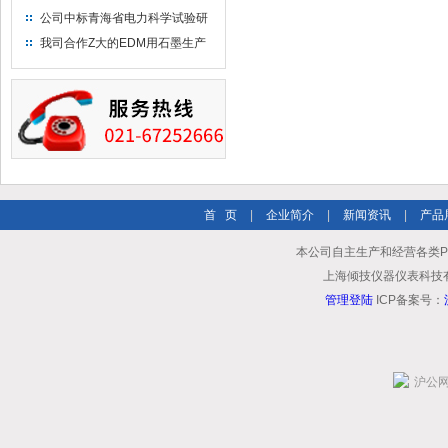
布供应商-南六企业！
公司中标青海省电力科学试验研
究院！
我司合作Z大的EDM用石墨生产
商－东洋碳素！
首 页
|
企业简介
|
新闻资讯
|
产品
本公司自主生产和经营各类
上海倾技仪器仪表科技有限公司
管理登陆
ICP备案号：
沪公网安