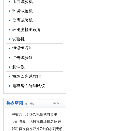
压力试验机
环境试验机
盐雾试验机
环刚度检测设备
试验机
恒温恒湿箱
冲击试验箱
测试仪
海绵回弹系数仪
电磁阀性能测试仪
热点新闻
Hot
ROME+
中标喜讯！热烈祝贺我司又中
标！
我司与婴儿纸尿裤市场排名位居
名的全日美实业合作成功！
我司再次合作亚洲Z大的水刺无纺