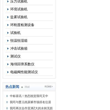
压力试验机
环境试验机
盐雾试验机
环刚度检测设备
试验机
恒温恒湿箱
冲击试验箱
测试仪
海绵回弹系数仪
电磁阀性能测试仪
热点新闻
Hot
ROME+
中标喜讯！热烈祝贺我司又中
标！
我司与婴儿纸尿裤市场排名位居
名的全日美实业合作成功！
我司再次合作亚洲Z大的水刺无纺