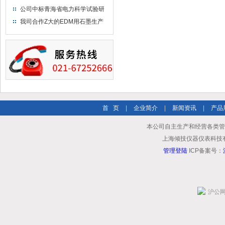
布供应商-南六企业！
公司中标青海省电力科学试验研
究院！
我司合作Z大的EDM用石墨生产
商－东洋碳素！
首 页
|
企业简介
|
新闻资讯
|
产品
本公司自主生产和经营各类管
上海倾技仪器仪表科技有限公司
管理登陆
ICP备案号：
沪公网安