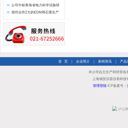
布供应商-南六企业！
公司中标青海省电力科学试验研
究院！
我司合作Z大的EDM用石墨生产
商－东洋碳素！
首 页
|
企业简介
|
新闻资讯
|
产品
本公司自主生产和经营各
上海倾技仪器仪表科技有限公司
管理登陆
ICP备案号：
沪公网安