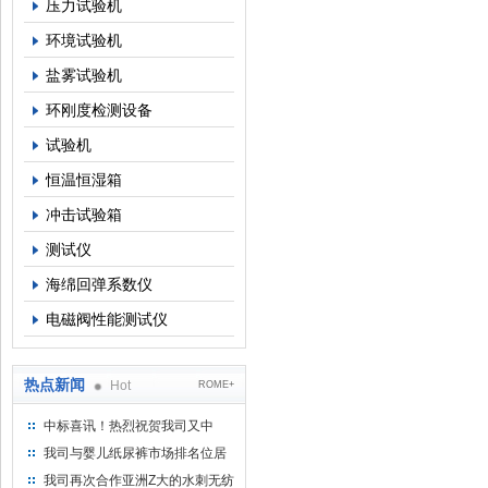
压力试验机
环境试验机
盐雾试验机
环刚度检测设备
试验机
恒温恒湿箱
冲击试验箱
测试仪
海绵回弹系数仪
电磁阀性能测试仪
热点新闻
Hot
ROME+
中标喜讯！热烈祝贺我司又中
标！
我司与婴儿纸尿裤市场排名位居
名的全日美实业合作成功！
我司再次合作亚洲Z大的水刺无纺