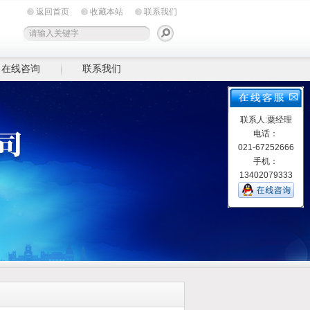
返回首页
收藏本站
联系我们
在线咨询
联系我们
联系人:粟经理
电话：
021-67252666
手机：
13402079333