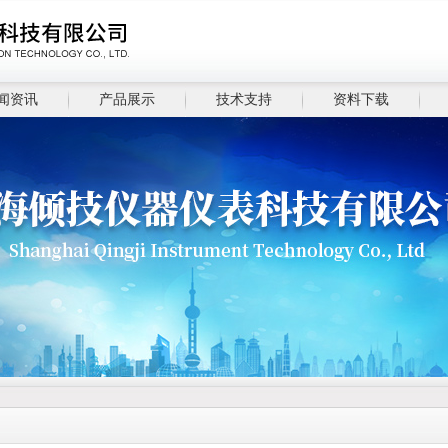
闻资讯
产品展示
技术支持
资料下载