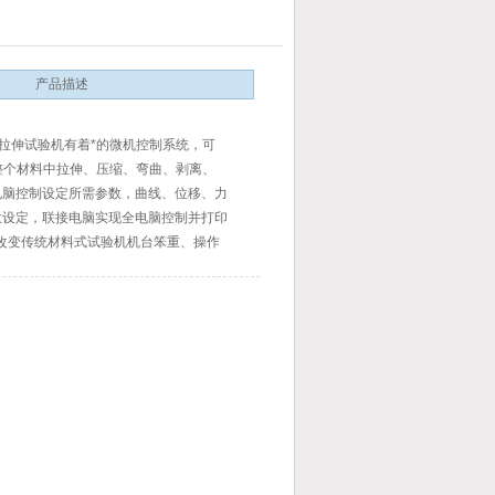
产品描述
服装拉伸试验机有着*的微机控制系统，可
内整个材料中拉伸、压缩、弯曲、剥离、
电脑控制设定所需参数，曲线、位移、力
意设定，联接电脑实现全电脑控制并打印
改变传统材料式试验机机台笨重、操作
之缺点。外观采用挤型封板及高级烤漆处
方