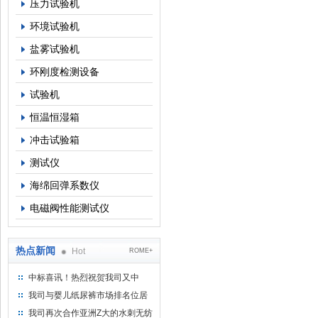
压力试验机
环境试验机
盐雾试验机
环刚度检测设备
试验机
恒温恒湿箱
冲击试验箱
测试仪
海绵回弹系数仪
电磁阀性能测试仪
热点新闻
Hot
ROME+
中标喜讯！热烈祝贺我司又中
标！
我司与婴儿纸尿裤市场排名位居
名的全日美实业合作成功！
我司再次合作亚洲Z大的水刺无纺