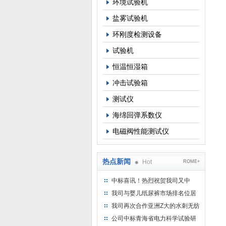
环境试验机
盐雾试验机
环刚度检测设备
试验机
恒温恒湿箱
冲击试验箱
测试仪
海绵回弹系数仪
电磁阀性能测试仪
热点新闻
Hot
ROME+
中标喜讯！热烈祝贺我司又中
标！
我司与婴儿纸尿裤市场排名位居
名的全日美实业合作成功！
我司再次合作亚洲Z大的水刺无纺
布供应商-南六企业！
公司中标青海省电力科学试验研