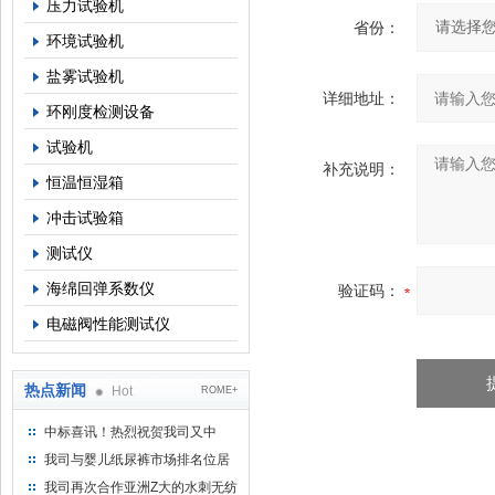
压力试验机
省份：
环境试验机
盐雾试验机
详细地址：
环刚度检测设备
试验机
补充说明：
恒温恒湿箱
冲击试验箱
测试仪
海绵回弹系数仪
验证码：
电磁阀性能测试仪
热点新闻
Hot
ROME+
中标喜讯！热烈祝贺我司又中
标！
我司与婴儿纸尿裤市场排名位居
名的全日美实业合作成功！
我司再次合作亚洲Z大的水刺无纺