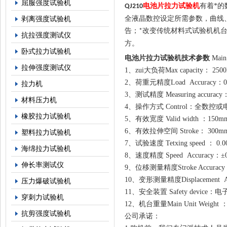
屈服强度试验机
电池片拉力试验机
有着
*
QJ210
剥离强度试验机
全液晶数控设定所需参数，曲线
告；
改变传统材料式试验机机
*
抗拉强度测试仪
方。
卧式拉力试验机
电池片拉力试验机
技术参数
Main 
拉伸强度测试仪
1、zui大负荷Max capacity： 2
5
0
2、荷重元精度Load Accura
拉力机
3、测试精度 Measuring accuracy
材料压力机
4、操作方式 Control：全
橡胶拉力试验机
5、有效宽度 Valid width ：150m
6、有效拉伸空间 Stroke： 3
塑料拉力试验机
7、试验速度 Tetxing speed ： 0.
海绵拉力试验机
8、速度精度 Speed Accuracy：
伸长率测试仪
9、位移测量精度Stroke Accurac
10、变形测量精度Displacement A
压力爆破试验机
11、安全装置 Safety device：电
穿刺力试验机
12、机台重量Main Unit Weight 
抗剪强度试验机
公司承诺：