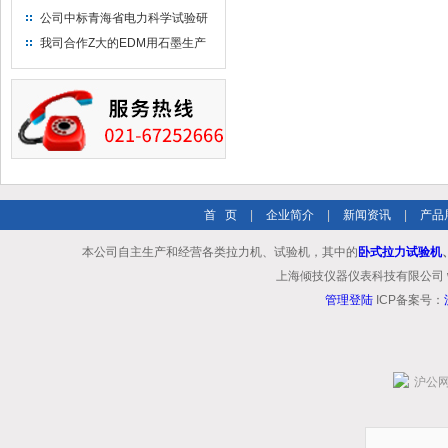
布供应商-南六企业！
公司中标青海省电力科学试验研
究院！
我司合作Z大的EDM用石墨生产
商－东洋碳素！
首 页
|
企业简介
|
新闻资讯
|
产品
本公司自主生产和经营各类拉力机、试验机，其中的
卧式拉力试验机
上海倾技仪器仪表科技有限公司 www.shq
管理登陆
ICP备案号：
沪公网安