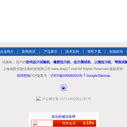
企业简介
|
新闻资讯
|
产品展示
|
技术支持
|
资料下载
|
在线咨询
、试验机，其中的
卧式拉力试验机
、
橡胶拉力机
、
拉力测试机
、
上海拉力机
、
弯曲试
上海倾技仪器仪表科技有限公司 www.shqj17.com All Rights Reserved 版权所有·
管理登陆
ICP备案号：
沪ICP备09008293号-7
GoogleSitemap
沪公网安备 31011602001167号
食品机械设备网
19
优享会员
第
年