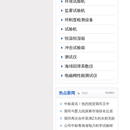
环境试验机
盐雾试验机
环刚度检测设备
试验机
恒温恒湿箱
冲击试验箱
测试仪
海绵回弹系数仪
电磁阀性能测试仪
热点新闻
Hot
ROME+
中标喜讯！热烈祝贺我司又中
标！
我司与婴儿纸尿裤市场排名位居
名的全日美实业合作成功！
我司再次合作亚洲Z大的水刺无纺
布供应商-南六企业！
公司中标青海省电力科学试验研