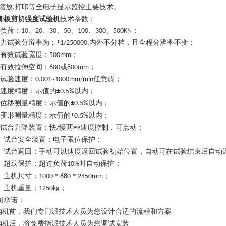
缩放
打印等全电子显示监控主要技术。
.
膏板剪切强度试验机
技术参数：
负荷：
、
、
、
、
、
、
；
10
20
30
50
100
300
500
KN
力试验分辩率为：
内外不分档，且全程分辨率不变；
±1/250000,
有效试验宽度：
；
500mm
有效拉伸空间：
或
；
600
800mm
试验速度：
任意调；
0.001~1000mm/min
速度精度：示值的
以内；
±0.5%
位移测量精度：示值的
以内；
±0.5%
变形测量精度：示值的
以内；
±0.5%
试台升降装置：快
慢两种速度控制，可点动；
/
、试台安全装置：电子限位保护；
、试台返回：手动可以速度返回试验初始位置，自动可在试验结束后自动
、超载保护：超过负荷
时自动保护；
10%
、主机尺寸：
＊
＊
；
1000
680
2450mm
、主机重量：
；
1250kg
司承诺：
购机前，我们专门派技术人员为您设计合适的流程和方案
购机后，将免费指派技术人员为您调试安装