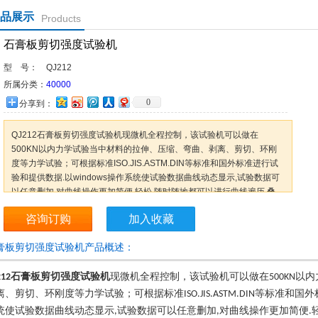
品展示
Products
石膏板剪切强度试验机
型 号：
QJ212
所属分类：
40000
0
分享到：
QJ212石膏板剪切强度试验机现微机全程控制，该试验机可以做在
500KN以内力学试验当中材料的拉伸、压缩、弯曲、剥离、剪切、环刚
度等力学试验；可根据标准ISO.JIS.ASTM.DIN等标准和国外标准进行试
验和提供数据.以windows操作系统使试验数据曲线动态显示,试验数据可
以任意删加,对曲线操作更加简便.轻松.随时随地都可以进行曲线遍历.叠
加.分离.缩放.打印等全电子显示监控主要技术。
咨询订购
加入收藏
膏板剪切强度试验机产品概述：
石膏板剪切强度试验机
现微机全程控制，该试验机可以做在
以内
212
5
00KN
离、剪切、环刚度等力学试验；可根据标准
等标准和国外
ISO.JIS.ASTM.DIN
统使试验数据曲线动态显示
试验数据可以任意删加
对曲线操作更加简便
,
,
.