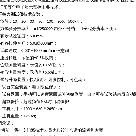
,
,
.
.
打印等全电子显示监控主要技术。
杆拉力测试仪
技术参数：
负荷：
、
、
、
、
、
、
；
10
20
30
50
100
300
500
KN
力试验分辩率为：
内外不分档，且全程分辨率不变；
±1/250000,
有效试验宽度：
；
500mm
有效拉伸空间：
或
；
600
800mm
试验速度：
任意调；
0.001~1000mm/min
速度精度：示值的
以内；
±0.5%
位移测量精度：示值的
以内；
±0.5%
变形测量精度：示值的
以内；
±0.5%
试台升降装置：快
慢两种速度控制，可点动；
/
、试台安全装置：电子限位保护；
、试台返回：手动可以速度返回试验初始位置，自动可在试验结束后自动
、超载保护：超过负荷
时自动保护；
10%
、主机尺寸：
＊
＊
；
1000
680
2450mm
、主机重量：
；
1250kg
司承诺：
购机前，我们专门派技术人员为您设计合适的流程和方案