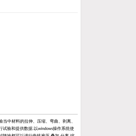
验当中材料的拉伸、压缩、弯曲、剥离、
行试验和提供数据
以
操作系统使
.
windows
时随地都可以进行曲线遍历
叠加
分离
缩