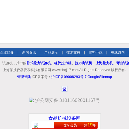
企业简介
|
新闻资讯
|
产品展示
|
技术支持
|
资料下载
|
在线咨询
、试验机，其中的
卧式拉力试验机
、
橡胶拉力机
、
拉力测试机
、
上海拉力机
、
弯曲试
上海倾技仪器仪表科技有限公司 www.shqj17.com All Rights Reserved 版权所有·
管理登陆
ICP备案号：
沪ICP备09008293号-7
GoogleSitemap
沪公网安备 31011602001167号
食品机械设备网
19
优享会员
第
年