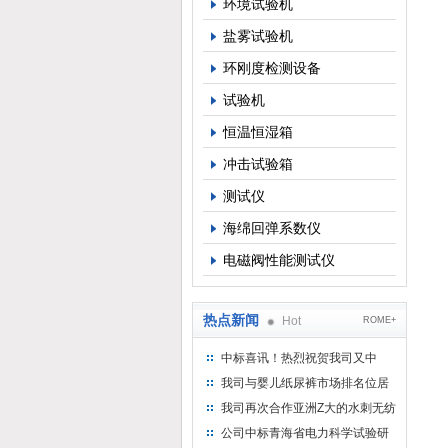
环境试验机
盐雾试验机
环刚度检测设备
试验机
恒温恒湿箱
冲击试验箱
测试仪
海绵回弹系数仪
电磁阀性能测试仪
热点新闻
Hot
ROME+
中标喜讯！热烈祝贺我司又中
标！
我司与婴儿纸尿裤市场排名位居
名的全日美实业合作成功！
我司再次合作亚洲Z大的水刺无纺
布供应商-南六企业！
公司中标青海省电力科学试验研