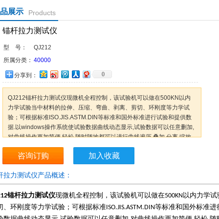
品展示
Products
锚杆拉力测试仪
型 号：
QJ212
所属分类：
40000
0
分享到：
QJ212锚杆拉力测试仪现微机全程控制，该试验机可以做在500KN以内
力学试验当中材料的拉伸、压缩、弯曲、剥离、剪切、环刚度等力学试
验；可根据标准ISO.JIS.ASTM.DIN等标准和国外标准进行试验和提供数
据.以windows操作系统使试验数据曲线动态显示,试验数据可以任意删加,
对曲线操作更加简便.轻松.随时随地都可以进行曲线遍历.叠加.分离.缩放.
打印等全电子显示监控主要技术。
咨询订购
加入收藏
杆拉力测试仪产品概述：
锚杆拉力测试仪
现微机全程控制，该试验机可以做在
以内力学试
212
5
00KN
切、环刚度等力学试验；可根据标准
等标准和国外标准进
ISO.JIS.ASTM.DIN
验数据曲线动态显示
试验数据可以任意删加
对曲线操作更加简便
轻松
随