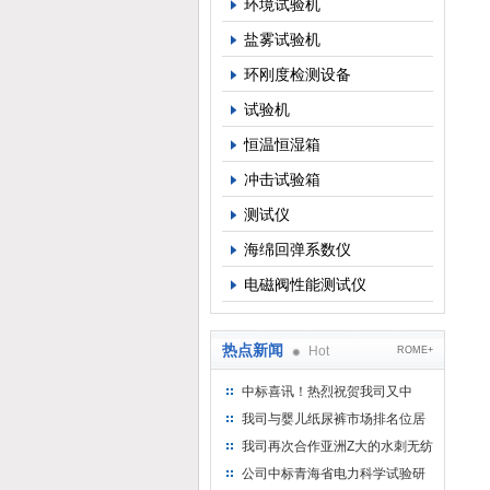
环境试验机
盐雾试验机
环刚度检测设备
试验机
恒温恒湿箱
冲击试验箱
测试仪
海绵回弹系数仪
电磁阀性能测试仪
热点新闻
Hot
ROME+
中标喜讯！热烈祝贺我司又中
标！
我司与婴儿纸尿裤市场排名位居
名的全日美实业合作成功！
我司再次合作亚洲Z大的水刺无纺
布供应商-南六企业！
公司中标青海省电力科学试验研