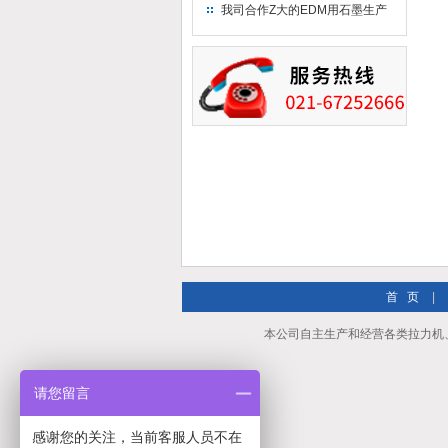
究院！
我司合作Z大的EDM用石墨生产
商－东洋碳素！
首 页
|
本公司自主生产和经营各类拉力机
请您留言
感谢您的关注，当前客服人员不在