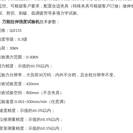
监控。可根据客户要求，配置合适夹具（特殊夹具可根据客户订做）做伸
裂、剪切、刺破、低调疲劳等多项力学试验
。
、
万能拉伸强度试验机
技术参数：
规格：
QJ211S
精度等级：
级
0.5
负荷：
30kN
有效测力范围：
0-30KN
测力精度：示值的
以内；
±0.5%
试验力分辨率，大负荷
万码：内外不分档，且全程分辨率不变。
30
有效试验宽度：
420mm
有效试验空间：
（不含夹具）
800mm
试验速度
（任意调）
:0.001~500mm/min
速度精度：示值的
以内；
±0.5%
位移测量精度：示值的
以内；
±0.5%
变形测量精度：示值的
以内；
±0.5%