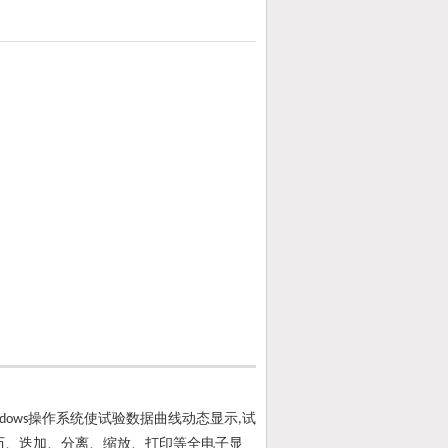
操作系统使试验数据曲线动态显示
试
dows
,
历、迭加、分离、缩放、打印等全电子显