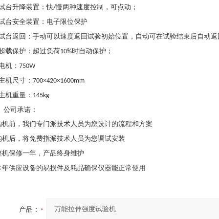
试台升降装置：快
慢两种速度控制，可点动；
/
试台安全装置：电子限位保护
试台返回：手动可以速度返回试验初始位置，自动可在试验结束后自动返
超载保护：超过负荷
时自动保护；
10%
电机：
750W
主机尺寸：
700×420×1600mm
主机重量：
145kg
、
公司承诺：
购机前，我们专门派技术人员为您设计的流程和方案
购机后，将免费指派技术人员为您调试安装
整机保修一年，产品终身维护
常年供应设备的易损件及耗品确保仪器能正常使用
产品：