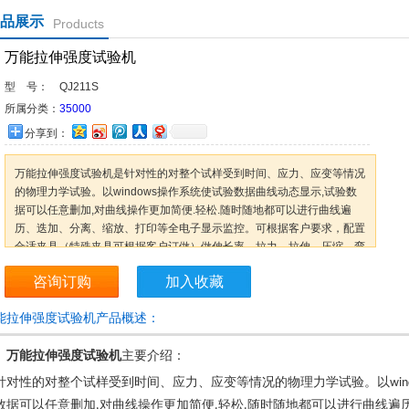
品展示
Products
万能拉伸强度试验机
型 号：
QJ211S
所属分类：
35000
分享到：
万能拉伸强度试验机是针对性的对整个试样受到时间、应力、应变等情况
的物理力学试验。以windows操作系统使试验数据曲线动态显示,试验数
据可以任意删加,对曲线操作更加简便.轻松.随时随地都可以进行曲线遍
历、迭加、分离、缩放、打印等全电子显示监控。可根据客户要求，配置
合适夹具（特殊夹具可根据客户订做）做伸长率、拉力、拉伸、压缩、弯
曲、抗弯、撕裂、剪切、刺破、低调疲劳等多项力学试验。
咨询订购
加入收藏
能拉伸强度试验机产品概述：
、
万能拉伸强度试验机
主要介绍：
针对性的对整个试样受到时间、应力、应变等情况的物理力学试验。以
win
数据可以任意删加
对曲线操作更加简便
轻松
随时随地都可以进行曲线遍
,
.
.