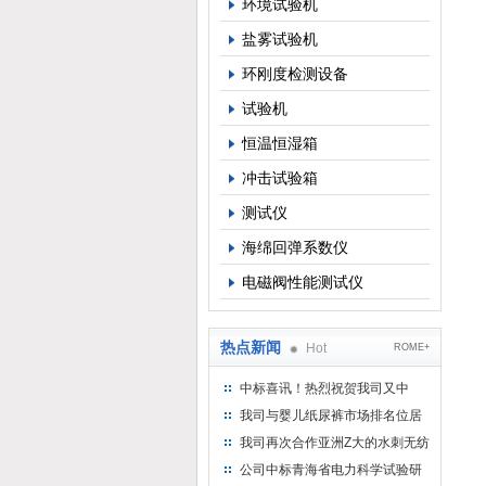
环境试验机
盐雾试验机
3
环刚度检测设备
4
试验机
恒温恒湿箱
冲击试验箱
测试仪
海绵回弹系数仪
电磁阀性能测试仪
热点新闻
Hot
ROME+
中标喜讯！热烈祝贺我司又中
标！
我司与婴儿纸尿裤市场排名位居
名的全日美实业合作成功！
我司再次合作亚洲Z大的水刺无纺
布供应商-南六企业！
公司中标青海省电力科学试验研