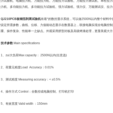
拉力试验机、电脑拉力机、万能拉力机、万能拉力试验机、万能拉力测试机、单柱拉力
拉力机、多功能拉力机、多功能拉力试验机、强力试验机、强力仪、万能测试仪、拉力
QJ210
PCB板铜箔剥离试验机
有着*的数控显示系统，可以做2500N以内整个材料
控设定所需参数，曲线、位移、力值能动态显示在数显器上，联接电脑实现全电脑控制
笨重、操作复杂、性能单一之缺点。外观采用挤型封板及高级烤漆处理，更显美观大方
技术参数
Main specifications
zui大负荷Max capacity： 2500N以内(任意选)
荷重元精度Load Accuracy：0.01%
测试精度 Measuring accuracy：< ±0.5%
、操作方式 Control：全数控或电脑控制、打印机打印
有效宽度 Valid width ：150mm