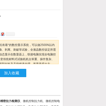
机
验机有着*的数控显示系统，可以做2500N以内
曲、剥离、刺破等试验，全液晶数控设定所需
动态显示在数显器上，联接电脑实现全电脑控
改变传统材料式试验机机台笨重、操作复杂、
挤型封板及高级烤漆处理，更显美观大方。
加入收藏
、
精密拉力检测仪
、微机控制拉力机、微机控制电