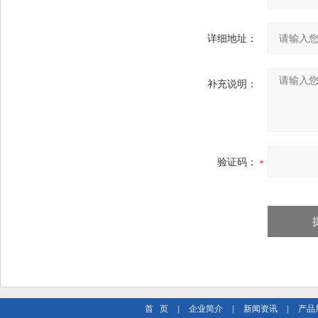
详细地址：
补充说明：
验证码：
首 页
|
企业简介
|
新闻资讯
|
产品