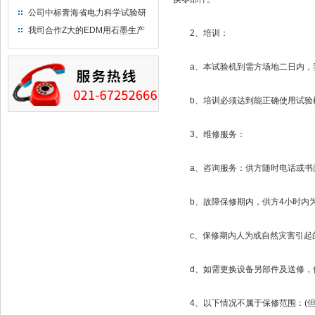
布供应商-南六企业！
公司中标青海省电力科学试验研
究院！
我司合作Z大的EDM用石墨生产
2、培训：
商－东洋碳素！
a、本试验机到需方场地二日内，我
b、培训必须达到能正确使用试验机
3、维修服务：
a、咨询服务：供方随时电话或书
b、故障保修期内，供方4小时内为
c、保修期内人为或自然灾害引起的
d、如需更换设备另部件及送修，
4、以下情况不属于保修范围：(但