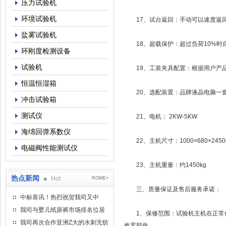
压力试验机
环境试验机
17、试台返回：手动可以速度返回
盐雾试验机
18、超载保护：超过负荷10%时
环刚度检测设备
试验机
19、工装夹具配置：根据用户产品
恒温恒湿箱
20、选配装置：品牌液晶电脑一套
冲击试验箱
测试仪
21、电机： 2KW-5KW
海绵回弹系数仪
22、主机尺寸：1000×680×245
电磁阀性能测试仪
23、主机重量：约1450kg
热点新闻
Hot
ROME+
三、质量保证及售后服务承诺：
中标喜讯！热烈祝贺我司又中
标！
我司与婴儿纸尿裤市场排名位居
1、保修范围：试验机主机在正常使
名的全日美实业合作成功！
我司再次合作亚洲Z大的水刺无纺
换零部件。