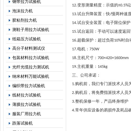
钢带拉力试验机
变形测量精度：示值的
12.
±0.5%
泡沫拉力机
试台升降装置：快
慢两种速
13.
/
胶粘剂拉力机
试台安全装置：电子限位保护
14.
测鞋子用拉力试验机
试台返回：手动可以速度返回
15.
纸箱压力试验机
超载保护：超过负荷
时自
16.
10%
高分子材料测试仪
电机：
17.
750W
包装材料拉力试验机
主机尺寸：
18.
700×420×1600mm
主机重量：
光纤光缆拉力测试机
19.
145kg
三、
公司承诺：
纳米材料万能试验机
购机前，我们专门派技术人员
1.
编织带拉力试验机
购机后，将免费指派技术人员
2.
线材拉力试验机
整机保修一年，产品终身维护
3.
薄膜拉力试验机
常年供应设备的易损件及耗品
4.
服装厂用拉力机
跌落试验机