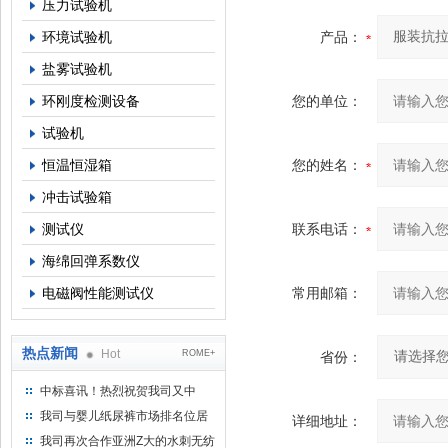
压力试验机
环境试验机
产品：
盐雾试验机
环刚度检测设备
您的单位：
试验机
恒温恒湿箱
您的姓名：
冲击试验箱
测试仪
联系电话：
海绵回弹系数仪
电磁阀性能测试仪
常用邮箱：
热点新闻
Hot
ROME+
省份：
中标喜讯！热烈祝贺我司又中
标！
我司与婴儿纸尿裤市场排名位居
详细地址：
名的全日美实业合作成功！
我司再次合作亚洲Z大的水刺无纺