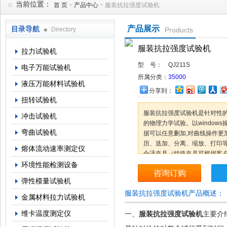
当前位置：
首 页
>
产品中心
> 服装抗拉强度试验机
产品展示
目录导航
Directory
Products
上海倾技仪器仪表科技有限公司
服装抗拉强度试验机
拉力试验机
型 号：
QJ211S
电子万能试验机
所属分类：
35000
液压万能材料试验机
分享到：
扭转试验机
服装抗拉强度试验机是针对性
冲击试验机
的物理力学试验。以window
弯曲试验机
据可以任意删加,对曲线操作更
历、迭加、分离、缩放、打印
熔体流动速率测定仪
合适夹具（特殊夹具可根据客
曲、抗弯、撕裂、剪切、刺破
环境性能检测设备
咨询订购
弹性模量试验机
服装抗拉强度试验机产品概述：
金属材料拉力试验机
维卡温度测定仪
一、
服装抗拉强度试验机
主要介