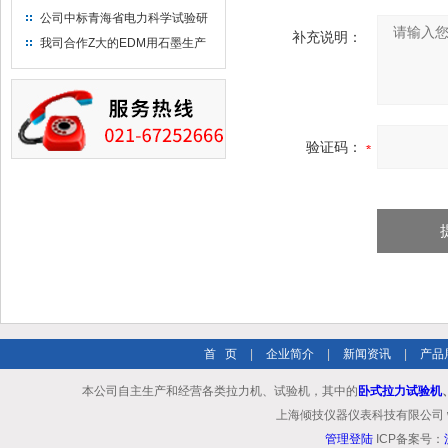
布供应商-南六企业！
公司中标青海省电力科学试验研
补充说明：
究院！
我司合作Z大的EDM用石墨生产
商－东洋碳素！
验证码：
首 页
|
企业简介
|
新闻资讯
|
产品
本公司自主生产和经营各类拉力机、试验机，其中的
卧式拉力试验机
上海倾技仪器仪表科技有限公司 www.shq
管理登陆
ICP备案号：