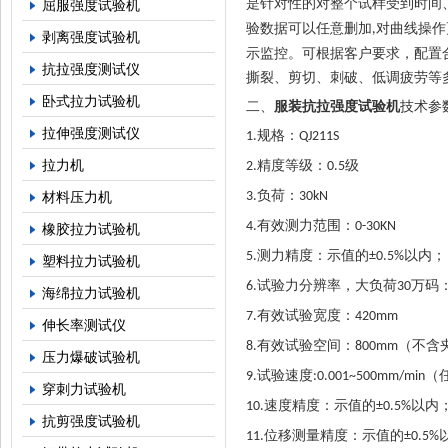
是针对性的对整个试样受到时间
屈服强度试验机
验数据可以任意删加
对曲线操作
,
剥离强度试验机
示监控。可根据客户要求，配置
抗拉强度测试仪
撕裂、剪切、刺破、低调疲劳等
卧式拉力试验机
二、
服装抗拉强度试验机
技术参
拉伸强度测试仪
规格：
1.
QJ211S
拉力机
精度等级：
级
2.
0.5
负荷：
材料压力机
3.
30kN
有效测力范围：
4.
0-30KN
橡胶拉力试验机
测力精度：示值的
以内；
5.
±0.5%
塑料拉力试验机
试验力分辨率，大负荷
万码
6.
30
海绵拉力试验机
有效试验宽度：
7.
420mm
伸长率测试仪
有效试验空间：
（不含
8.
800mm
压力爆破试验机
试验速度
（
9.
:0.001~500mm/min
穿刺力试验机
速度精度：示值的
以内
10.
±0.5%
抗剪强度试验机
位移测量精度：示值的
11.
±0.5%