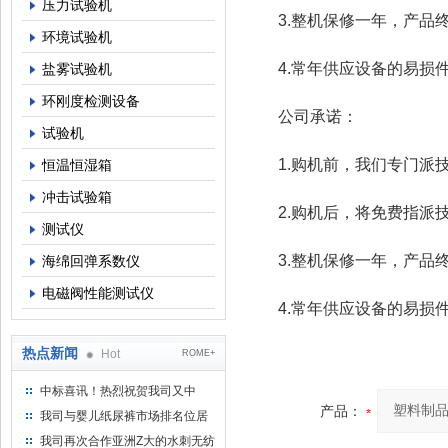
压力试验机
3.整机保修一年，产品
环境试验机
4.常年供应设备的易损件
盐雾试验机
环刚度检测设备
公司承诺：
试验机
1.购机前，我们专门派技
恒温恒湿箱
冲击试验箱
2.购机后，将免费指派技
测试仪
3.整机保修一年，产品
海绵回弹系数仪
电磁阀性能测试仪
4.常年供应设备的易损件
热点新闻
Hot
ROME+
中标喜讯！热烈祝贺我司又中
产品：
标！
我司与婴儿纸尿裤市场排名位居
名的全日美实业合作成功！
我司再次合作亚洲Z大的水刺无纺