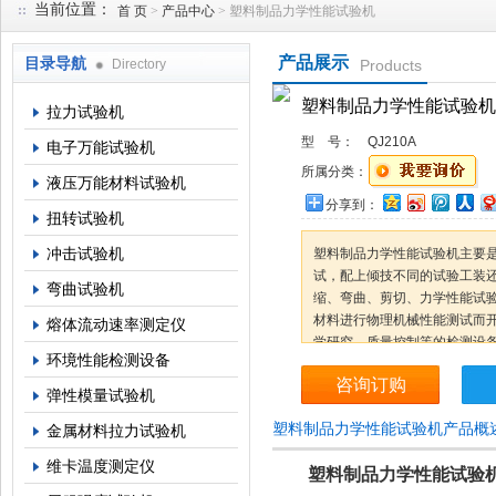
当前位置：
首 页
>
产品中心
> 塑料制品力学性能试验机
产品展示
目录导航
Directory
Products
上海倾技仪器仪表科技有限公司
塑料制品力学性能试验机
拉力试验机
型 号：
QJ210A
电子万能试验机
所属分类：
液压万能材料试验机
分享到：
扭转试验机
冲击试验机
塑料制品力学性能试验机主要
试，配上倾技不同的试验工装
弯曲试验机
缩、弯曲、剪切、力学性能试
材料进行物理机械性能测试而
熔体流动速率测定仪
学研究、质量控制等的检测设
环境性能检测设备
咨询订购
弹性模量试验机
塑料制品力学性能试验机产品概
金属材料拉力试验机
维卡温度测定仪
塑料制品力学性能试验