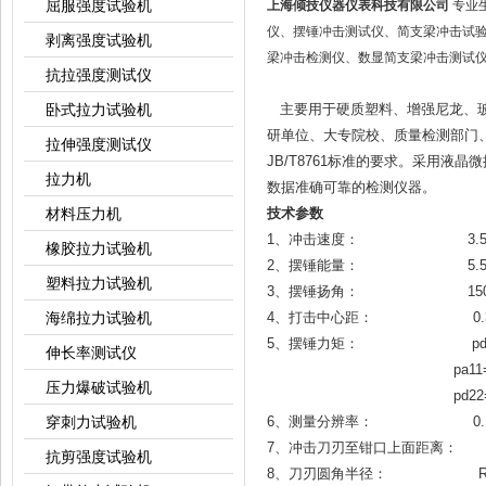
屈服强度试验机
上海倾技仪器仪表科技有限公司
专业
仪、摆锤冲击测试仪、简支梁冲击试
剥离强度试验机
梁冲击检测仪、数显简支梁冲击测试
抗拉强度测试仪
卧式拉力试验机
主要用于硬质塑料、增强尼龙、
研单位、大专院校、质量检测部门
拉伸强度测试仪
JB/T8761标准的要求。采用
拉力机
数据准确可靠的检测仪器。
材料压力机
技术参数
1、冲击速度： 3.5m
橡胶拉力试验机
2、摆锤能量： 5.5J、1
塑料拉力试验机
3、摆锤扬角： 150
海绵拉力试验机
4、打击中心距： 0.32
5、摆锤力矩： pd5.5=2
伸长率测试仪
pa11=5.67
压力爆破试验机
pd22=11.34
穿刺力试验机
6、测量分辨率： 0.1
7、冲击刀刃至钳口上面距离： 22
抗剪强度试验机
8、刀刃圆角半径： R=0.8