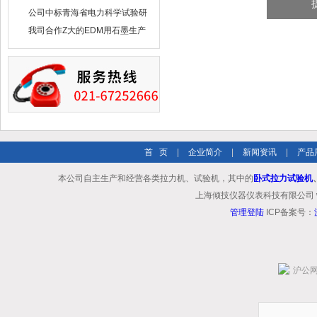
布供应商-南六企业！
公司中标青海省电力科学试验研
究院！
我司合作Z大的EDM用石墨生产
商－东洋碳素！
首 页
|
企业简介
|
新闻资讯
|
产品
本公司自主生产和经营各类拉力机、试验机，其中的
卧式拉力试验机
上海倾技仪器仪表科技有限公司 www.shq
管理登陆
ICP备案号：
沪公网安