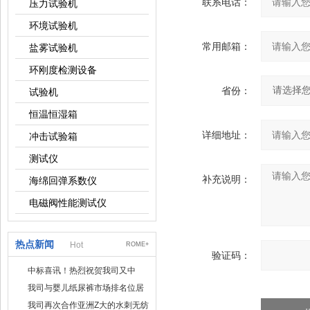
联系电话：
压力试验机
环境试验机
常用邮箱：
盐雾试验机
环刚度检测设备
省份：
试验机
恒温恒湿箱
详细地址：
冲击试验箱
测试仪
补充说明：
海绵回弹系数仪
电磁阀性能测试仪
热点新闻
Hot
ROME+
验证码：
中标喜讯！热烈祝贺我司又中
标！
我司与婴儿纸尿裤市场排名位居
名的全日美实业合作成功！
我司再次合作亚洲Z大的水刺无纺