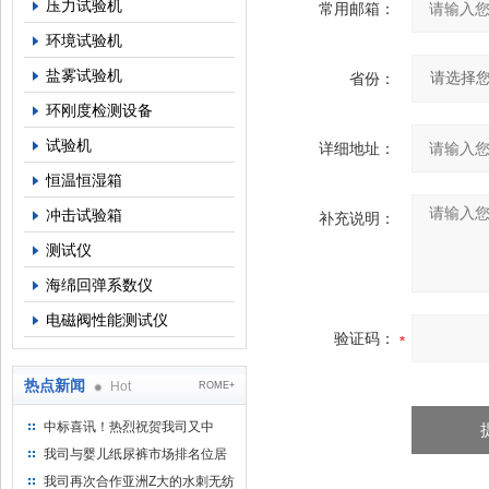
压力试验机
常用邮箱：
环境试验机
盐雾试验机
省份：
环刚度检测设备
试验机
详细地址：
恒温恒湿箱
冲击试验箱
补充说明：
测试仪
海绵回弹系数仪
电磁阀性能测试仪
验证码：
热点新闻
Hot
ROME+
中标喜讯！热烈祝贺我司又中
标！
我司与婴儿纸尿裤市场排名位居
名的全日美实业合作成功！
我司再次合作亚洲Z大的水刺无纺