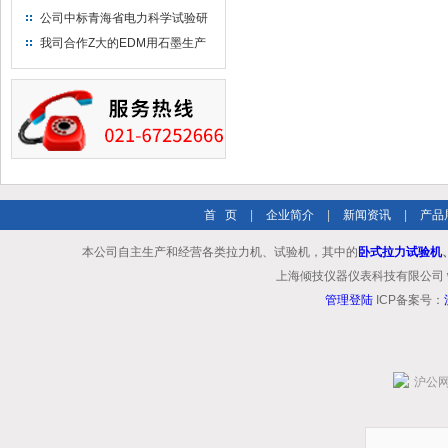
布供应商-南六企业！
公司中标青海省电力科学试验研
究院！
我司合作Z大的EDM用石墨生产
商－东洋碳素！
首 页
|
企业简介
|
新闻资讯
|
产品
本公司自主生产和经营各类拉力机、试验机，其中的
卧式拉力试验机
上海倾技仪器仪表科技有限公司 www.shq
管理登陆
ICP备案号：
沪公网安