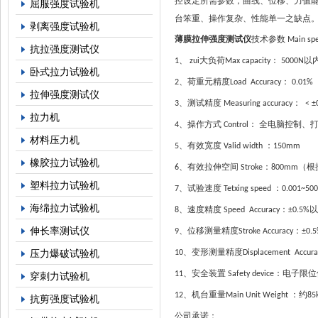
控设定所需参数，曲线、位移、力值
屈服强度试验机
台笨重、操作复杂、性能单一之缺点
剥离强度试验机
薄膜拉伸强度测试仪
技术参数
Main spec
抗拉强度测试仪
、
大负荷
：
以
1
zui
Max capacity
5000N
卧式拉力试验机
、
荷重元精度
：
2
Load Accuracy
0.01%
拉伸强度测试仪
、测试精度
：
3
Measuring accuracy
< ±
拉力机
、操作方式
： 全电脑控制、
4
Control
材料压力机
、有效宽度
：
5
Valid width
150
橡胶拉力试验机
、有效拉伸空间
：
（根
6
Stroke
800mm
塑料拉力试验机
、试验速度
：
7
Tetxing speed
0.001~5
海绵拉力试验机
、速度精度
：
以
8
Speed Accuracy
±0.5%
伸长率测试仪
、位移测量精度
：
9
Stroke Accuracy
±0.
、变形测量精度
压力爆破试验机
10
Displacement Accura
、安全装置
：电子限位
11
Safety device
穿刺力试验机
、机台重量
：约
12
Main Unit Weight
85
抗剪强度试验机
公司承诺：