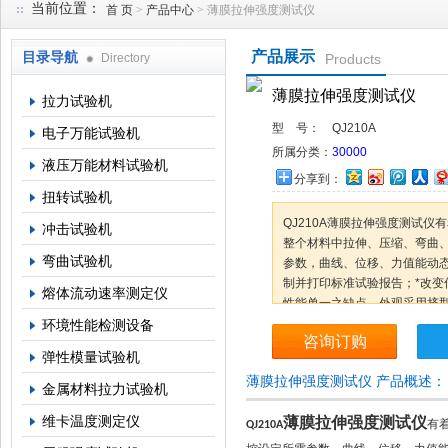
当前位置：
首 页
>
产品中心
> 薄膜拉伸强度测试仪
产品展示
目录导航
Directory
Products
上海倾技仪器仪表科技有限公司
薄膜拉伸强度测试仪
拉力试验机
型 号：
QJ210A
电子万能试验机
所属分类：
30000
液压万能材料试验机
分享到：
扭转试验机
QJ210A薄膜拉伸强度测试仪
冲击试验机
整个材料中拉伸、压缩、弯曲
弯曲试验机
参数，曲线、位移、力值能动
制并打印标准试验报告；*改变
熔体流动速率测定仪
性能单一之缺点。外观采用挤
环境性能检测设备
咨询订购
弹性模量试验机
薄膜拉伸强度测试仪 产品概述：
金属材料拉力试验机
维卡温度测定仪
薄膜拉伸强度测试仪
有
QJ210A