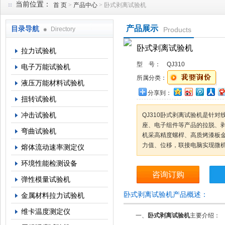
当前位置：
首 页
>
产品中心
> 卧式剥离试验机
产品展示
目录导航
Directory
Products
上海倾技仪器仪表科技有限公司
卧式剥离试验机
拉力试验机
型 号：
QJ310
电子万能试验机
所属分类：
液压万能材料试验机
分享到：
扭转试验机
冲击试验机
QJ310卧式剥离试验机是针
座、电子组件等产品的拉脱、
弯曲试验机
机采高精度螺桿、高质烤漆板
力值、位移，联接电脑实现微
熔体流动速率测定仪
环境性能检测设备
咨询订购
弹性模量试验机
卧式剥离试验机产品概述：
金属材料拉力试验机
维卡温度测定仪
一、
卧式剥离试验机
主要介绍：