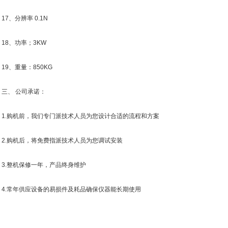
、分辨率 0.1N
8、功率；3KW
9、重量：850KG
、 公司承诺：
.购机前，我们专门派技术人员为您设计合适的流程和方案
.购机后，将免费指派技术人员为您调试安装
.整机保修一年，产品终身维护
.常年供应设备的易损件及耗品确保仪器能长期使用