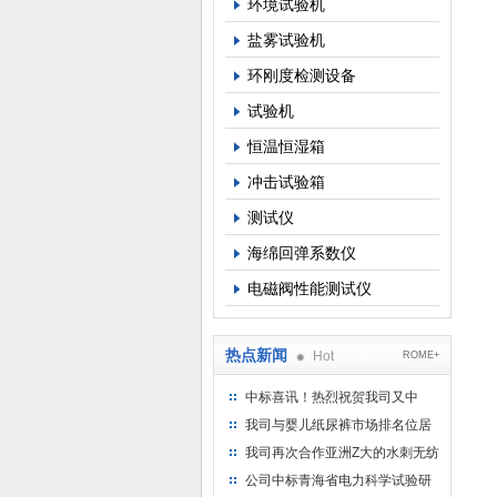
环境试验机
盐雾试验机
17
环刚度检测设备
1
试验机
恒温恒湿箱
1
冲击试验箱
三
测试仪
海绵回弹系数仪
1
电磁阀性能测试仪
2
热点新闻
Hot
ROME+
3
中标喜讯！热烈祝贺我司又中
4
标！
我司与婴儿纸尿裤市场排名位居
名的全日美实业合作成功！
我司再次合作亚洲Z大的水刺无纺
布供应商-南六企业！
公司中标青海省电力科学试验研