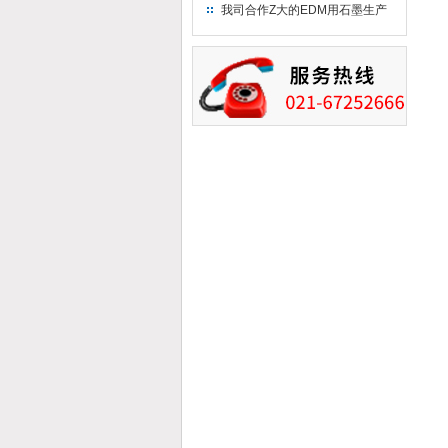
究院！
我司合作Z大的EDM用石墨生产
商－东洋碳素！