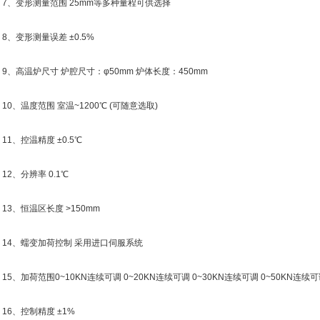
、变形测量范围 25mm等多种量程可供选择
、变形测量误差 ±0.5%
、高温炉尺寸 炉腔尺寸：φ50mm 炉体长度：450mm
、温度范围 室温~1200℃ (可随意选取)
、控温精度 ±0.5℃
2、分辨率 0.1℃
3、恒温区长度 >150mm
4、蠕变加荷控制 采用进口伺服系统
、加荷范围0~10KN连续可调 0~20KN连续可调 0~30KN连续可调 0~50KN连续可
6、控制精度 ±1%