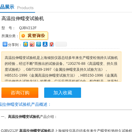
品展示
Products
高温拉伸蠕变试验机
型 号：
QJBV212F
所属分类：
分享到：
高温拉伸蠕变试验机是上海倾技仪器总结多年来生产蠕变松弛持久试验机
的经验，经过不断*而推出的试验设备。*JJG276-88《高温蠕变、持久强
度试验机》，GB/T2039-1997《金属拉伸蠕变及持久试验方法》，
HB5151-1996《金属高温拉伸蠕变试验方法》，HB5150-1996《金属高
温拉伸持久试验方法》的要求。广泛应用于机械冶金、航空航天、汽车制
造、科研院
咨询订购
加入收藏
温拉伸蠕变试验机产品概述：
一、
高温拉伸蠕变试验机
产品介绍：
JBV212F
高温拉伸蠕变试验机
是上海倾技仪器总结多年来生产蠕变松弛持久试验机