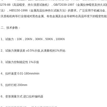
JG276-88《高温蠕变、持久强度试验机》，GB/T2039-1997《金属拉伸蠕变及持久
方法》，HB5150-1996《金属高温拉伸持久试验方法》的要求。广泛应用于机械冶
有关质检机构等行业领域对黑色金属、有色金属及合金等材料在高温环境下的蠕变性能
、技术参数：
试验力：10K，20KN，30KN，50KN，100KN
、试验力测量误差 ±0.5%示值,从满量程的1%开始.
、试验力控制稳定性 1%示值
拉杆速度 0.01-180mm/min
、拉杆行程 200mm
、变形测量方式 进口拉杆编码器