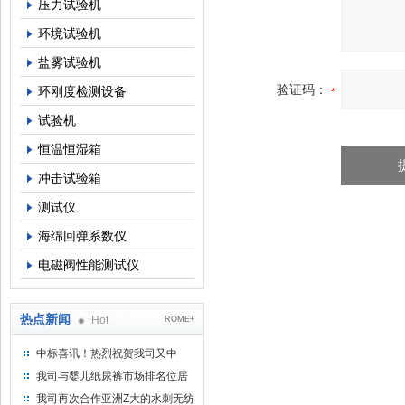
压力试验机
环境试验机
盐雾试验机
验证码：
环刚度检测设备
试验机
恒温恒湿箱
冲击试验箱
测试仪
海绵回弹系数仪
电磁阀性能测试仪
热点新闻
Hot
ROME+
中标喜讯！热烈祝贺我司又中
标！
我司与婴儿纸尿裤市场排名位居
名的全日美实业合作成功！
我司再次合作亚洲Z大的水刺无纺