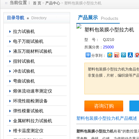
当前位置：
首 页
>
产品中心
> 塑料包装膜小型拉力机
产品展示
目录导航
Directory
Products
上海倾技仪器仪表科技有限公司
塑料包装膜小型拉力机
拉力试验机
型 号：
QJ210
电子万能试验机
所属分类：
25000
液压万能材料试验机
分享到：
扭转试验机
塑料包装膜小型拉力机为食品
冲击试验机
非复合膜，片材，编织袋等产品
弯曲试验机
熔体流动速率测定仪
环境性能检测设备
咨询订购
弹性模量试验机
塑料包装膜小型拉力机产品概述
金属材料拉力试验机
维卡温度测定仪
塑料包装膜小型拉力机
有着*的数控显
需参数，曲线、位移、力值能动态显