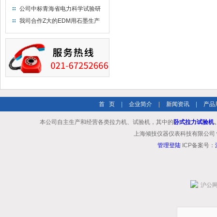
布供应商-南六企业！
公司中标青海省电力科学试验研
究院！
我司合作Z大的EDM用石墨生产
商－东洋碳素！
首 页
|
企业简介
|
新闻资讯
|
产品
本公司自主生产和经营各类拉力机、试验机，其中的
卧式拉力试验机
上海倾技仪器仪表科技有限公司 www.shq
管理登陆
ICP备案号：
沪公网安