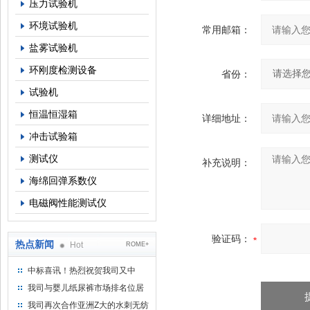
压力试验机
环境试验机
常用邮箱：
盐雾试验机
环刚度检测设备
省份：
试验机
恒温恒湿箱
详细地址：
冲击试验箱
测试仪
补充说明：
海绵回弹系数仪
电磁阀性能测试仪
验证码：
热点新闻
Hot
ROME+
中标喜讯！热烈祝贺我司又中
标！
我司与婴儿纸尿裤市场排名位居
名的全日美实业合作成功！
我司再次合作亚洲Z大的水刺无纺