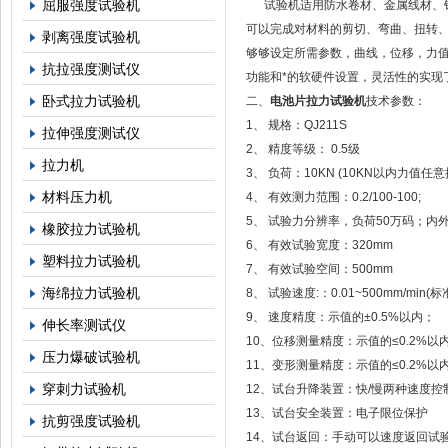
屈服强度试验机
试验机适用防水卷材、金属线材、钢
可以完成对材料的剪切、弯曲、扭转
剥离强度试验机
够够设定所需参数，曲线，位移，力
抗拉强度测试仪
功能和*的软硬件设置，灵活性的实现
卧式拉力试验机
二、
电池片拉力试验机
技术参数：
1、 规格：QJ211S
拉伸强度测试仪
2、 精度等级： 0.5级
拉力机
3、 负荷：10KN (10KN以内力值任意
材料压力机
4、 有效测力范围：0.2/100-100;
5、 试验力分辨率，负荷50万码；
橡胶拉力试验机
6、 有效试验宽度：320mm
塑料拉力试验机
7、 有效试验空间：500mm
海绵拉力试验机
8、 试验速度:：0.01~500mm/min(标
9、 速度精度：示值的±0.5%以内；
伸长率测试仪
10、位移测量精度：示值的≤0.2%以
压力爆破试验机
11、变形测量精度：示值的≤0.2%以
穿刺力试验机
12、试台升降装置：快/慢两种速度控
13、试台安全装置：电子限位保护
抗剪强度试验机
14、试台返回：手动可以速度返回试