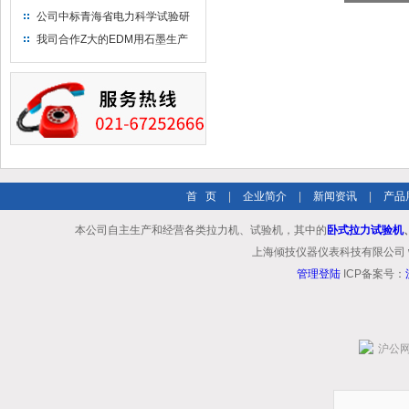
布供应商-南六企业！
公司中标青海省电力科学试验研
究院！
我司合作Z大的EDM用石墨生产
商－东洋碳素！
首 页
|
企业简介
|
新闻资讯
|
产品
本公司自主生产和经营各类拉力机、试验机，其中的
卧式拉力试验机
上海倾技仪器仪表科技有限公司 www.shq
管理登陆
ICP备案号：
沪公网安