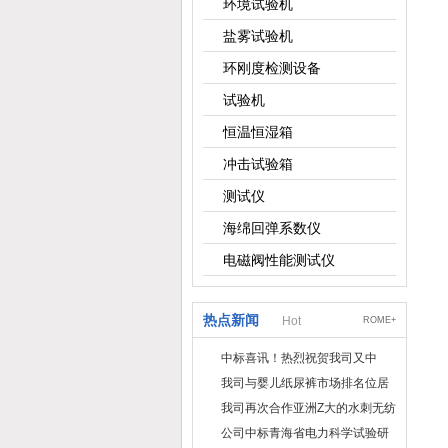
环境试验机
盐雾试验机
环刚度检测设备
试验机
恒温恒湿箱
冲击试验箱
测试仪
海绵回弹系数仪
电磁阀性能测试仪
热点新闻
Hot
ROME+
中标喜讯！热烈祝贺我司又中
标！
我司与婴儿纸尿裤市场排名位居
名的全日美实业合作成功！
我司再次合作亚洲Z大的水刺无纺
布供应商-南六企业！
公司中标青海省电力科学试验研