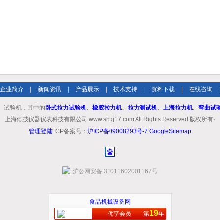
企业简介
|
新闻资讯
|
产品展示
|
技术支持
|
资料下载
|
在线咨询
、试验机，其中的
卧式拉力试验机
、
橡胶拉力机
、
拉力测试机
、
上海拉力机
、
弯曲试
上海倾技仪器仪表科技有限公司 www.shqj17.com All Rights Reserved 版权所有·
管理登陆
ICP备案号：
沪ICP备09008293号-7
GoogleSitemap
沪公网安备 31011602001167号
食品机械设备网
19
优享会员
第
年