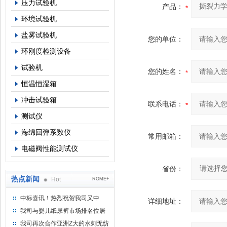
压力试验机
产品：
环境试验机
盐雾试验机
您的单位：
环刚度检测设备
试验机
您的姓名：
恒温恒湿箱
冲击试验箱
联系电话：
测试仪
海绵回弹系数仪
常用邮箱：
电磁阀性能测试仪
省份：
热点新闻
Hot
ROME+
中标喜讯！热烈祝贺我司又中
详细地址：
标！
我司与婴儿纸尿裤市场排名位居
名的全日美实业合作成功！
我司再次合作亚洲Z大的水刺无纺