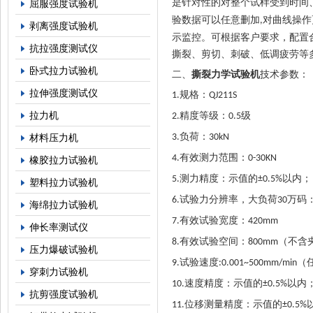
是针对性的对整个试样受到时间
屈服强度试验机
验数据可以任意删加
对曲线操作
,
剥离强度试验机
示监控。可根据客户要求，配置
抗拉强度测试仪
撕裂、剪切、刺破、低调疲劳等
卧式拉力试验机
二、
撕裂力学试验机
技术参数：
拉伸强度测试仪
规格：
1.
QJ211S
拉力机
精度等级：
级
2.
0.5
负荷：
材料压力机
3.
30kN
有效测力范围：
4.
0-30KN
橡胶拉力试验机
测力精度：示值的
以内；
5.
±0.5%
塑料拉力试验机
试验力分辨率，大负荷
万码
6.
30
海绵拉力试验机
有效试验宽度：
7.
420mm
伸长率测试仪
有效试验空间：
（不含
8.
800mm
压力爆破试验机
试验速度
（
9.
:0.001~500mm/min
穿刺力试验机
速度精度：示值的
以内
10.
±0.5%
抗剪强度试验机
位移测量精度：示值的
11.
±0.5%