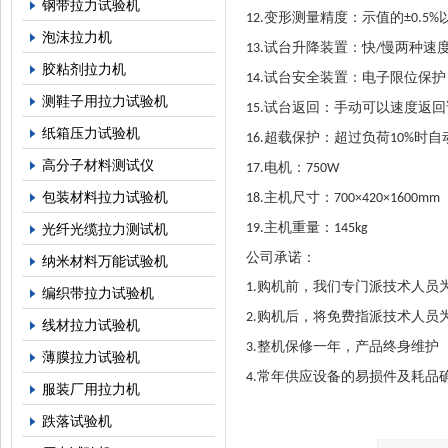
钢带拉力试验机
变形测量精度：示值的
12.
±0.5%
泡沫拉力机
试台升降装置：快
慢两种速
13.
/
胶粘剂拉力机
试台安全装置：电子限位保护
14.
测鞋子用拉力试验机
试台返回：手动可以速度返回
15.
纸箱压力试验机
超载保护：超过负荷
时自
16.
10%
高分子材料测试仪
电机：
17.
750W
包装材料拉力试验机
主机尺寸：
18.
700×420×1600mm
主机重量：
光纤光缆拉力测试机
19.
145kg
公司承诺：
纳米材料万能试验机
购机前，我们专门派技术人员
1.
编织带拉力试验机
购机后，将免费指派技术人员
2.
线材拉力试验机
整机保修一年，产品终身维护
3.
薄膜拉力试验机
常年供应设备的易损件及耗品
4.
服装厂用拉力机
跌落试验机