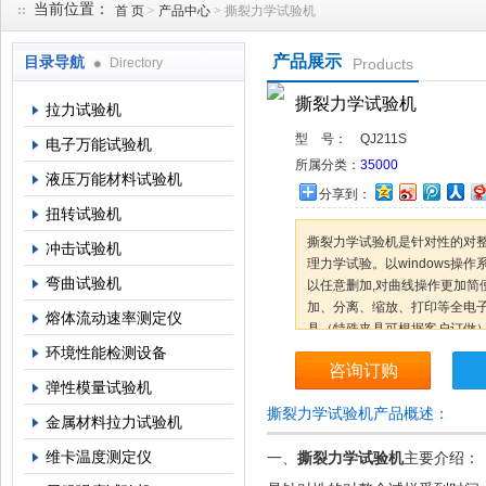
当前位置：
首 页
>
产品中心
> 撕裂力学试验机
产品展示
目录导航
Directory
Products
上海倾技仪器仪表科技有限公司
撕裂力学试验机
拉力试验机
型 号：
QJ211S
电子万能试验机
所属分类：
35000
液压万能材料试验机
分享到：
扭转试验机
撕裂力学试验机是针对性的对
冲击试验机
理力学试验。以windows操
弯曲试验机
以任意删加,对曲线操作更加简
加、分离、缩放、打印等全电
熔体流动速率测定仪
具（特殊夹具可根据客户订做
弯、撕裂、剪切、刺破、低调
环境性能检测设备
咨询订购
弹性模量试验机
撕裂力学试验机产品概述：
金属材料拉力试验机
维卡温度测定仪
一、
撕裂力学试验机
主要介绍：