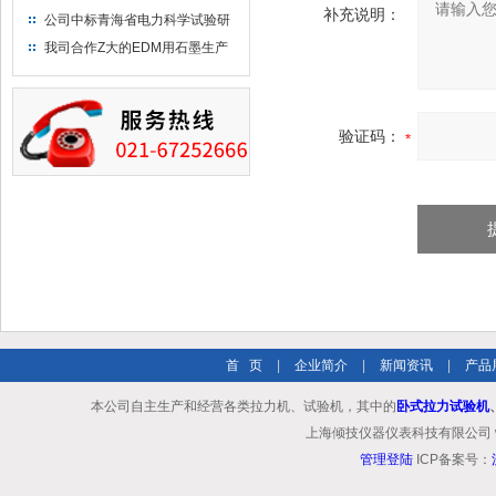
补充说明：
布供应商-南六企业！
公司中标青海省电力科学试验研
究院！
我司合作Z大的EDM用石墨生产
商－东洋碳素！
验证码：
首 页
|
企业简介
|
新闻资讯
|
产品
本公司自主生产和经营各类拉力机、试验机，其中的
卧式拉力试验机
上海倾技仪器仪表科技有限公司 www.shq
管理登陆
ICP备案号：