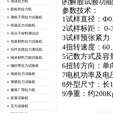
的解股试验功
泡沫拉力机
参数
技术
：
胶粘剂拉力机
1
试样直径：
Ф
0
测鞋子用拉力试验机
纸箱压力试验机
2
试样标距：
0
-
高分子材料测试仪
3
试样预张紧力
包装材料拉力试验机
4
扭转速度：
60
光纤光缆拉力测试机
5
记数方式及容
纳米材料万能试验机
6
扭转方向：单
编织带拉力试验机
7
电机功率及电
线材拉力试验机
薄膜拉力试验机
8
外型尺寸：长
服装厂用拉力机
9
净重：约
200K
跌落试验机
压力试验机