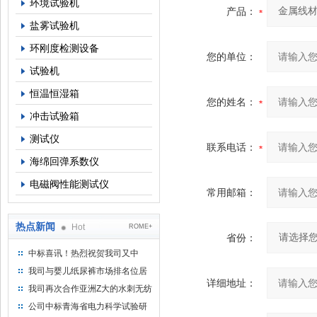
环境试验机
产品：
盐雾试验机
环刚度检测设备
您的单位：
试验机
恒温恒湿箱
您的姓名：
冲击试验箱
测试仪
联系电话：
海绵回弹系数仪
电磁阀性能测试仪
常用邮箱：
热点新闻
Hot
ROME+
省份：
中标喜讯！热烈祝贺我司又中
标！
我司与婴儿纸尿裤市场排名位居
详细地址：
名的全日美实业合作成功！
我司再次合作亚洲Z大的水刺无纺
布供应商-南六企业！
公司中标青海省电力科学试验研