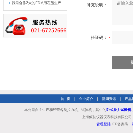
究院！
我司合作Z大的EDM用石墨生产
补充说明：
商－东洋碳素！
验证码：
首 页
|
企业简介
|
新闻资讯
|
产品
本公司自主生产和经营各类拉力机、试验机，其中的
卧式拉力试验机
上海倾技仪器仪表科技有限公司 www.shq
管理登陆
ICP备案号：