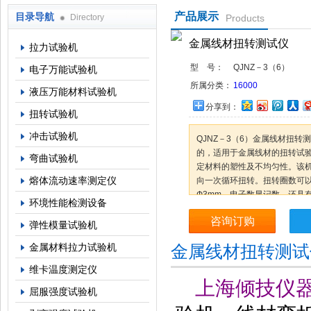
产品展示
目录导航
Directory
Products
上海倾技仪器仪表科技有限公司
金属线材扭转测试仪
拉力试验机
型 号：
QJNZ－3（6）
电子万能试验机
所属分类：
16000
液压万能材料试验机
分享到：
扭转试验机
冲击试验机
QJNZ－3（6）金属线材扭转测试
的，适用于金属线材的扭转试
弯曲试验机
定材料的塑性及不均匀性。该
熔体流动速率测定仪
向一次循环扭转。扭转圈数可以任
Ф3mm，电子数显记数，还具
环境性能检测设备
咨询订购
弹性模量试验机
金属材料拉力试验机
金属线材扭转测试
维卡温度测定仪
上海倾技仪
屈服强度试验机