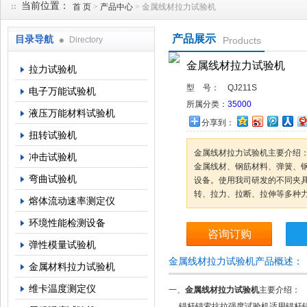
当前位置：
首 页
>
产品中心
> 金属线材拉力试验机
产品展示
目录导航
Directory
Products
上海倾技仪器仪表科技有限公司
金属线材拉力试验机
拉力试验机
型 号：
QJ211S
电子万能试验机
所属分类：
35000
液压万能材料试验机
分享到：
扭转试验机
金属线材拉力试验机主要介绍
冲击试验机
金属线材、钢筋材料、弹簧、钢
弯曲试验机
设备。使用我司研发的不同夹
转、拉力、拉断、拉伸等多种
熔体流动速率测定仪
环境性能检测设备
咨询订购
弹性模量试验机
金属线材拉力试验机产品概述：
金属材料拉力试验机
维卡温度测定仪
一、
金属线材拉力试验机
主要介绍：
锚杆锚索抗拉强度试验机适用锚杆锚