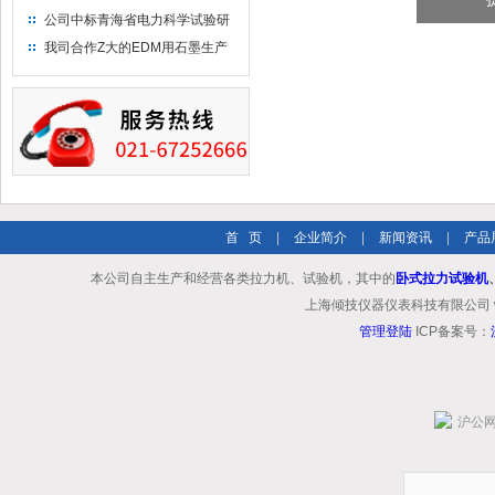
布供应商-南六企业！
公司中标青海省电力科学试验研
究院！
我司合作Z大的EDM用石墨生产
商－东洋碳素！
首 页
|
企业简介
|
新闻资讯
|
产品
本公司自主生产和经营各类拉力机、试验机，其中的
卧式拉力试验机
上海倾技仪器仪表科技有限公司 www.shq
管理登陆
ICP备案号：
沪公网安