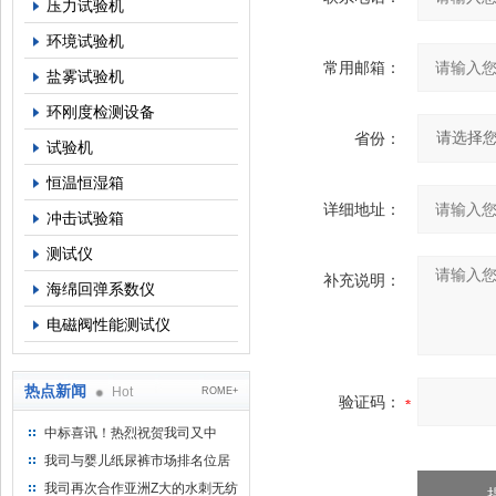
压力试验机
环境试验机
常用邮箱：
盐雾试验机
环刚度检测设备
省份：
试验机
恒温恒湿箱
详细地址：
冲击试验箱
测试仪
补充说明：
海绵回弹系数仪
电磁阀性能测试仪
热点新闻
Hot
ROME+
验证码：
中标喜讯！热烈祝贺我司又中
标！
我司与婴儿纸尿裤市场排名位居
名的全日美实业合作成功！
我司再次合作亚洲Z大的水刺无纺