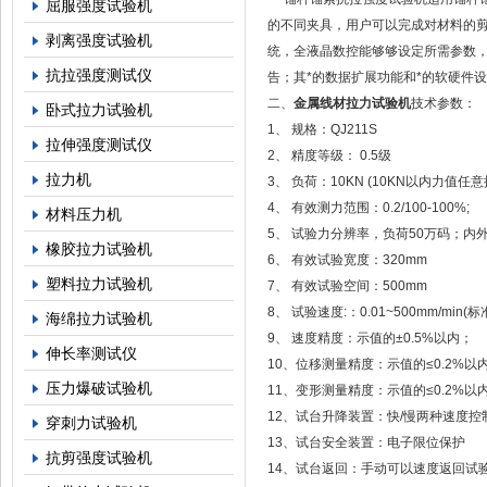
屈服强度试验机
的不同夹具，用户可以完成对材料的
剥离强度试验机
统，全液晶数控能够够设定所需参数
抗拉强度测试仪
告；其*的数据扩展功能和*的软硬件
二、
金属线材拉力试验机
技术参数：
卧式拉力试验机
1、 规格：QJ211S
拉伸强度测试仪
2、 精度等级： 0.5级
拉力机
3、 负荷：10KN (10KN以内力值任意
4、 有效测力范围：0.2/100-100%;
材料压力机
5、 试验力分辨率，负荷50万码；
橡胶拉力试验机
6、 有效试验宽度：320mm
塑料拉力试验机
7、 有效试验空间：500mm
8、 试验速度:：0.01~500mm/min(标
海绵拉力试验机
9、 速度精度：示值的±0.5%以内；
伸长率测试仪
10、位移测量精度：示值的≤0.2%以
压力爆破试验机
11、变形测量精度：示值的≤0.2%以
12、试台升降装置：快/慢两种速度控
穿刺力试验机
13、试台安全装置：电子限位保护
抗剪强度试验机
14、试台返回：手动可以速度返回试