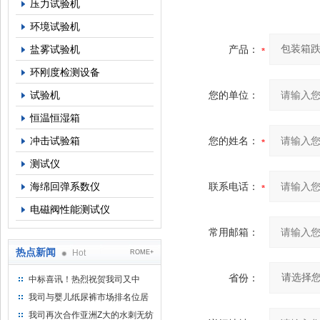
压力试验机
环境试验机
盐雾试验机
产品：
环刚度检测设备
试验机
您的单位：
恒温恒湿箱
冲击试验箱
您的姓名：
测试仪
海绵回弹系数仪
联系电话：
电磁阀性能测试仪
常用邮箱：
热点新闻
Hot
ROME+
省份：
中标喜讯！热烈祝贺我司又中
标！
我司与婴儿纸尿裤市场排名位居
名的全日美实业合作成功！
我司再次合作亚洲Z大的水刺无纺