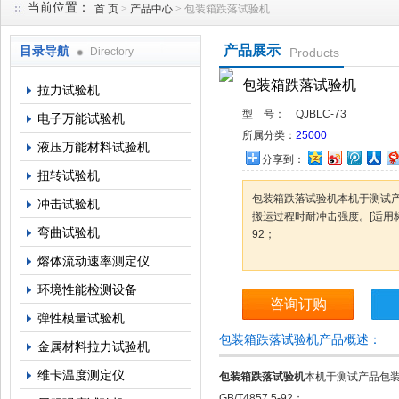
当前位置：
首 页
>
产品中心
> 包装箱跌落试验机
产品展示
目录导航
Directory
Products
上海倾技仪器仪表科技有限公司
包装箱跌落试验机
拉力试验机
型 号：
QJBLC-73
电子万能试验机
所属分类：
25000
液压万能材料试验机
分享到：
扭转试验机
包装箱跌落试验机本机于测试
冲击试验机
搬运过程时耐冲击强度。[适用标准]ISO 
弯曲试验机
92；
熔体流动速率测定仪
环境性能检测设备
咨询订购
弹性模量试验机
包装箱跌落试验机产品概述：
金属材料拉力试验机
维卡温度测定仪
包装箱跌落试验机
本机于测试产品包装受
GB/T4857.5-92；