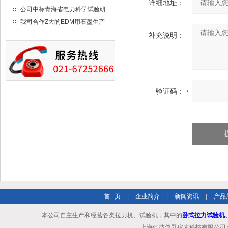
详细地址：
布供应商-南六企业！
公司中标青海省电力科学试验研
究院！
我司合作Z大的EDM用石墨生产
商－东洋碳素！
补充说明：
验证码：
首 页
|
企业简介
|
新闻资讯
|
产品
本公司自主生产和经营各类拉力机、试验机，其中的
卧式拉力试验机
上海倾技仪器仪表科技有限公司 www.shq