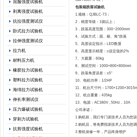
屈服强度试验机
包装箱跌落试验机
剥离强度试验机
1.规格：QJBLC-73；
抗拉强度测试仪
2．精度等级：1级以上；
3．跌落高度范围：300~2000mm
卧式拉力试验机
4、试验方式：面、棱、角*跌落
拉伸强度测试仪
5、高度设定指示：LED数显
拉力机
6、高度显示精度：≤设定值的2%
7、大载重：60kg
材料压力机
8、测试空间：1000×800×800mm
橡胶拉力试验机
9、跌落角度误差：≤5°
塑料拉力试验机
10、电机功率：1/2HP
11、机台尺寸约：1700×1200×3015
海绵拉力试验机
12、机台重量：435kg
伸长率测试仪
13、电源：AC380V , 50Hz，10A
压力爆破试验机
公司承诺：
1.购机前，我们专门派技术人员为您
穿刺力试验机
2.购机后，将免费指派技术人员为您
抗剪强度试验机
3.整机保修一年，产品终身维护