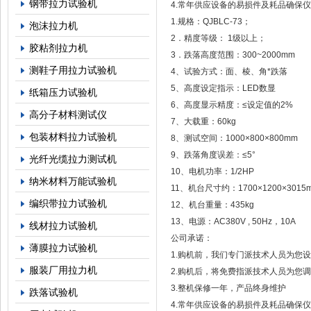
钢带拉力试验机
4.常年供应设备的易损件及耗品确保
1.规格：QJBLC-73；
泡沫拉力机
2．精度等级： 1级以上；
胶粘剂拉力机
3．跌落高度范围：300~2000mm
测鞋子用拉力试验机
4、试验方式：面、棱、角*跌落
5、高度设定指示：LED数显
纸箱压力试验机
6、高度显示精度：≤设定值的2%
高分子材料测试仪
7、大载重：60kg
包装材料拉力试验机
8、测试空间：1000×800×800mm
9、跌落角度误差：≤5°
光纤光缆拉力测试机
10、电机功率：1/2HP
纳米材料万能试验机
11、机台尺寸约：1700×1200×3015
编织带拉力试验机
12、机台重量：435kg
13、电源：AC380V , 50Hz，10A
线材拉力试验机
公司承诺：
薄膜拉力试验机
1.购机前，我们专门派技术人员为您
服装厂用拉力机
2.购机后，将免费指派技术人员为您
3.整机保修一年，产品终身维护
跌落试验机
4.常年供应设备的易损件及耗品确保