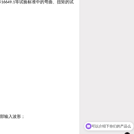
标
等试验标准中的弯曲、扭矩的试
16649.1
可以介绍下你们的产品么
部输入波形；
你们是怎么收费的呢