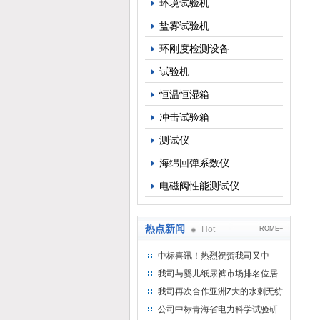
环境试验机
盐雾试验机
环刚度检测设备
试验机
恒温恒湿箱
冲击试验箱
测试仪
海绵回弹系数仪
电磁阀性能测试仪
热点新闻
Hot
ROME+
中标喜讯！热烈祝贺我司又中
标！
我司与婴儿纸尿裤市场排名位居
名的全日美实业合作成功！
我司再次合作亚洲Z大的水刺无纺
布供应商-南六企业！
公司中标青海省电力科学试验研