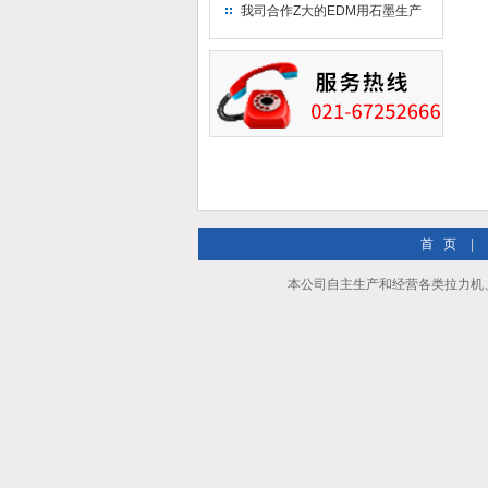
究院！
我司合作Z大的EDM用石墨生产
商－东洋碳素！
首 页
|
本公司自主生产和经营各类拉力机