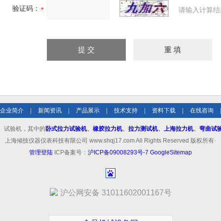
验证码：
请输入计算结
企业简介
|
新闻资讯
|
产品展示
|
技术支持
|
资料下载
|
在线咨询
、试验机，其中的
卧式拉力试验机
、
橡胶拉力机
、
拉力测试机
、
上海拉力机
、
弯曲试
上海倾技仪器仪表科技有限公司 www.shqj17.com All Rights Reserved 版权所有·
管理登陆
ICP备案号：
沪ICP备09008293号-7
GoogleSitemap
沪公网安备 31011602001167号