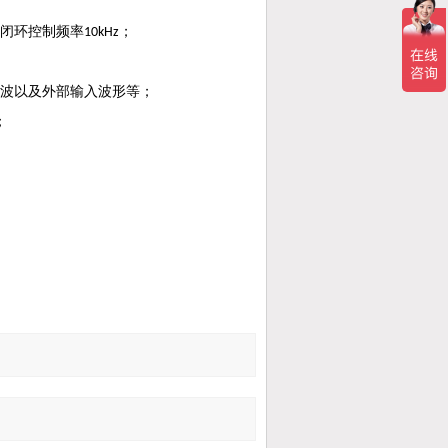
闭环控制频率
；
10kHz
波以及外部输入波形等；
；