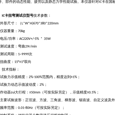
件、部件的动态性能、疲劳以及静态力学性能试验。本仪器针对
卡在国
IC
。
、
技术参数：
IC卡扭弯测试仪型号
外形尺寸：（
L*W*H)670*380*220mm
仪器重量：
70kg
电压
功率：
/
AC220V+/-5% * 35W
测试速度：弯曲
29r/min
测试周期：
次
1~9999
扭曲度：
双向
15°±1°
、技术指标：
试验力示值精度：
范围内，精度达到
；
2%-100%
±1%
试验力动态示值波动度：
；
2%
作动器
大行程：
（可按实际另定），示值精度
；
zui
±50mm
±0.5%
主要试验波形：正弦波、方波、三角波、梯形波、锯齿波、自定义波及外
频率范围：
（可按实际另定）；
0.01-80Hz