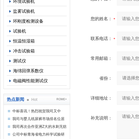
环境试验机
盐雾试验机
您的姓名：
环刚度检测设备
试验机
联系电话：
恒温恒湿箱
冲击试验箱
常用邮箱：
测试仪
海绵回弹系数仪
省份：
电磁阀性能测试仪
详细地址：
热点新闻
Hot
ROME+
中标喜讯！热烈祝贺我司又中
标！
补充说明：
我司与婴儿纸尿裤市场排名位居
名的全日美实业合作成功！
我司再次合作亚洲Z大的水刺无纺
布供应商-南六企业！
公司中标青海省电力科学试验研