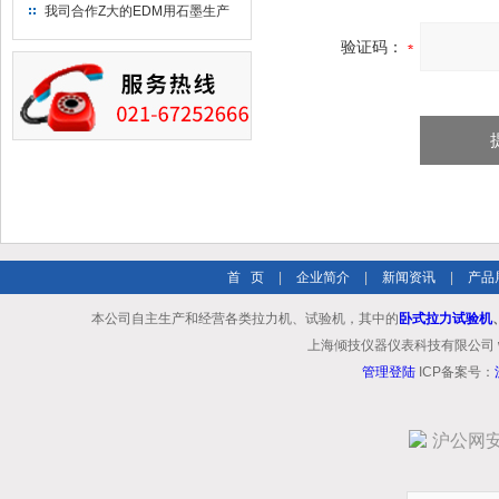
究院！
我司合作Z大的EDM用石墨生产
商－东洋碳素！
验证码：
首 页
|
企业简介
|
新闻资讯
|
产品
本公司自主生产和经营各类拉力机、试验机，其中的
卧式拉力试验机
上海倾技仪器仪表科技有限公司 www.shq
管理登陆
ICP备案号：
沪公网安备