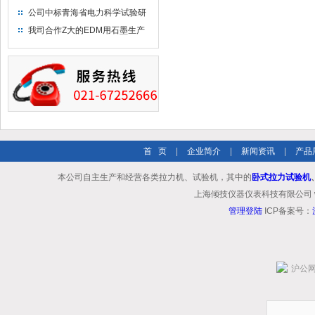
布供应商-南六企业！
公司中标青海省电力科学试验研
究院！
我司合作Z大的EDM用石墨生产
商－东洋碳素！
首 页
|
企业简介
|
新闻资讯
|
产品
本公司自主生产和经营各类拉力机、试验机，其中的
卧式拉力试验机
上海倾技仪器仪表科技有限公司 www.shq
管理登陆
ICP备案号：
沪公网安