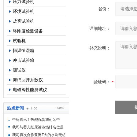
压力试验机
省份：
环境试验机
盐雾试验机
详细地址：
环刚度检测设备
试验机
补充说明：
恒温恒湿箱
冲击试验箱
测试仪
海绵回弹系数仪
验证码：
电磁阀性能测试仪
热点新闻
Hot
ROME+
中标喜讯！热烈祝贺我司又中
标！
我司与婴儿纸尿裤市场排名位居
名的全日美实业合作成功！
我司再次合作亚洲Z大的水刺无纺