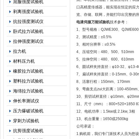
屈服强度试验机
口高精度传感器，能实现在恒定的应力
剥离强度试验机
览、存储、联网，并能打印出完整的
抗拉强度测试仪
电液伺服万能试验机
技术参考：
1、型号规格：QJWE300、QJWE600、
卧式拉力试验机
2、测试精度：±0.5%
拉伸强度测试仪
3、相对分辨率：≤0.5%
拉力机
4、压缩空间：480、500、510mm
5、拉伸空间：480、600、610mm
材料压力机
6、圆试样夹持直径：φ10-32、φ13-40、
橡胶拉力试验机
7、扁试样夹持直径：0-15mm、0-30m
塑料拉力试验机
8、活塞行程：150mm、170mm
9、弯曲支点zui大距离：100-450mm、1
海绵拉力试验机
10、剪切试样直径：φ10mm、φ20m
伸长率测试仪
11、尺寸（mm）：800×520×1850 830
压力爆破试验机
12、电机功率：1.5kw或 2.1kw, 3相
13、机台重量：1650或2500kg
穿刺力试验机
公司承诺：
抗剪强度试验机
1.购机前，我们专门派技术人员为您设