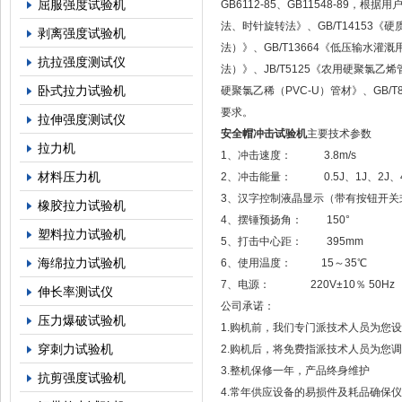
屈服强度试验机
GB6112-85、GB11548-89，根
法、时针旋转法》、GB/T14153
剥离强度试验机
法）》、GB/T13664《低压输水灌
抗拉强度测试仪
法）》、JB/T5125《农用硬聚氯乙烯管
卧式拉力试验机
硬聚氯乙稀（PVC-U）管材》、GB/
要求。
拉伸强度测试仪
安全帽冲击试验机
主要技术参数
拉力机
1、冲击速度： 3.8m/s
材料压力机
2、冲击能量： 0.5J、1J、2J、4
3、汉字控制液晶显示（带有按钮开关
橡胶拉力试验机
4、摆锤预扬角： 150°
塑料拉力试验机
5、打击中心距： 395mm
海绵拉力试验机
6、使用温度： 15～35℃
7、电源： 220V±10％ 50Hz
伸长率测试仪
公司承诺：
压力爆破试验机
1.购机前，我们专门派技术人员为您设
穿刺力试验机
2.购机后，将免费指派技术人员为您
3.整机保修一年，产品终身维护
抗剪强度试验机
4.常年供应设备的易损件及耗品确保