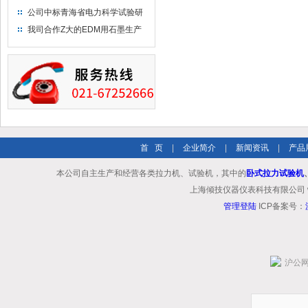
布供应商-南六企业！
公司中标青海省电力科学试验研
究院！
我司合作Z大的EDM用石墨生产
商－东洋碳素！
首 页
|
企业简介
|
新闻资讯
|
产品
本公司自主生产和经营各类拉力机、试验机，其中的
卧式拉力试验机
上海倾技仪器仪表科技有限公司 www.shq
管理登陆
ICP备案号：
沪公网安