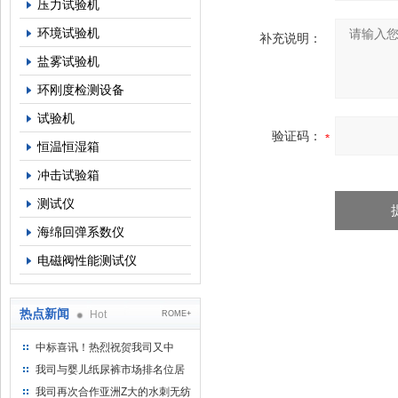
压力试验机
环境试验机
补充说明：
盐雾试验机
环刚度检测设备
试验机
验证码：
恒温恒湿箱
冲击试验箱
测试仪
海绵回弹系数仪
电磁阀性能测试仪
热点新闻
Hot
ROME+
中标喜讯！热烈祝贺我司又中
标！
我司与婴儿纸尿裤市场排名位居
名的全日美实业合作成功！
我司再次合作亚洲Z大的水刺无纺