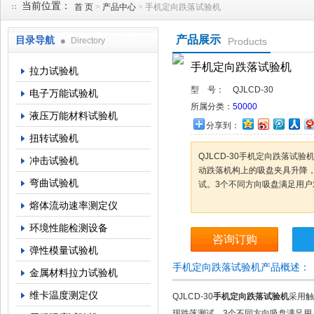
当前位置：
首 页
>
产品中心
> 手机定向跌落试验机
产品展示
目录导航
Directory
Products
上海倾技仪器仪表科技有限公司
手机定向跌落试验机
拉力试验机
型 号：
QJLCD-30
电子万能试验机
所属分类：
50000
液压万能材料试验机
分享到：
扭转试验机
QJLCD-30手机定向跌落试
冲击试验机
动跌落机构上的吸盘夹具升降
弯曲试验机
试。3个不同方向吸盘满足用
熔体流动速率测定仪
环境性能检测设备
咨询订购
弹性模量试验机
手机定向跌落试验机产品概述：
金属材料拉力试验机
维卡温度测定仪
QJLCD-30
手机定向跌落试验机
采用触
现跌落测试。3个不同方向吸盘满足用