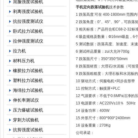
屈服强度试验机
手机定向跌落试验机
技术参数
剥离强度试验机
1 跌落高度:可在 400-1800mm 范
抗拉强度测试仪
2 跌落角度：0°、45°、90°，可
3 相关标准：产品符合IEC68-2-32标
卧式拉力试验机
4 吸盘规格及数量：Ф16mm吸盘，6
拉伸强度测试仪
5 测试数据：跌落高度、加速度、末
拉力机
6 测试样品重量：zui大允许700g
7 跌落面尺寸：350*350*50mm
材料压力机
8 跌落面材质：大理石/水泥板（可按
橡胶拉力试验机
9 跌落面粗糙度：大理石板和水泥板的粗
塑料拉力试验机
10 驱动方式：伺服电机+同步齿形带
11 控制方式：触摸屏+PLC
海绵拉力试验机
12 气源要求：不低于0.6MPa洁净的
伸长率测试仪
13 电源要求：AC220V±10％ 50Hz
压力爆破试验机
14 设备功率：400W
15 外形尺寸：800*900*2400mm
穿刺力试验机
16 设备重量：270Kg
抗剪强度试验机
公司承诺：