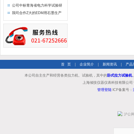
布供应商-南六企业！
公司中标青海省电力科学试验研
究院！
我司合作Z大的EDM用石墨生产
商－东洋碳素！
首 页
|
企业简介
|
新闻资讯
|
产品
本公司自主生产和经营各类拉力机、试验机，其中的
卧式拉力试验机
上海倾技仪器仪表科技有限公司 www.shq
管理登陆
ICP备案号：
沪公网安