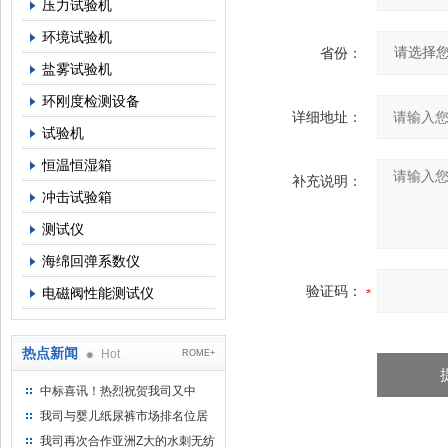
压力试验机
环境试验机
省份：
盐雾试验机
环刚度检测设备
详细地址：
试验机
恒温恒湿箱
补充说明：
冲击试验箱
测试仪
海绵回弹系数仪
验证码：
电磁阀性能测试仪
热点新闻
Hot
ROME+
中标喜讯！热烈祝贺我司又中
标！
我司与婴儿纸尿裤市场排名位居
名的全日美实业合作成功！
我司再次合作亚洲Z大的水刺无纺