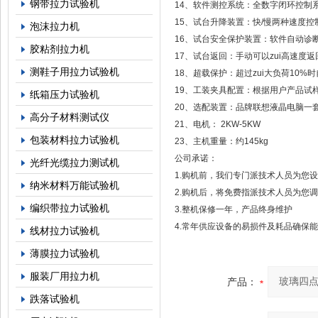
钢带拉力试验机
14、软件测控系统：全数字闭环控制
15、试台升降装置：快/慢两种速度控
泡沫拉力机
16、试台安全保护装置：软件自动诊
胶粘剂拉力机
17、试台返回：手动可以zui高速
测鞋子用拉力试验机
18、超载保护：超过zui大负荷10%
19、工装夹具配置：根据用户产品试
纸箱压力试验机
20、选配装置：品牌联想液晶电脑一
高分子材料测试仪
21、电机： 2KW-5KW
包装材料拉力试验机
23、主机重量：约145kg
公司承诺：
光纤光缆拉力测试机
1.购机前，我们专门派技术人员为您
纳米材料万能试验机
2.购机后，将免费指派技术人员为您
编织带拉力试验机
3.整机保修一年，产品终身维护
4.常年供应设备的易损件及耗品确保
线材拉力试验机
薄膜拉力试验机
服装厂用拉力机
产品：
跌落试验机