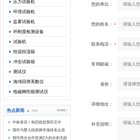
压力试验机
您的单位：
环境试验机
盐雾试验机
您的姓名：
环刚度检测设备
试验机
联系电话：
恒温恒湿箱
冲击试验箱
常用邮箱：
测试仪
海绵回弹系数仪
省份：
电磁阀性能测试仪
详细地址：
热点新闻
Hot
ROME+
中标喜讯！热烈祝贺我司又中
补充说明：
标！
我司与婴儿纸尿裤市场排名位居
名的全日美实业合作成功！
我司再次合作亚洲Z大的水刺无纺