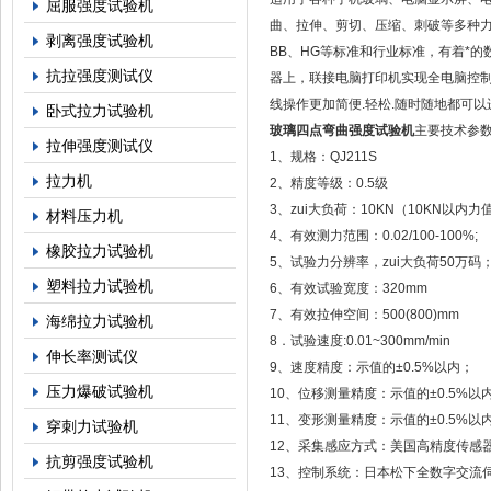
屈服强度试验机
曲、拉伸、剪切、压缩、刺破等多种力学试验
剥离强度试验机
BB、HG等标准和行业标准，有着*
抗拉强度测试仪
器上，联接电脑打印机实现全电脑控制并
线操作更加简便.轻松.随时随地都可以
卧式拉力试验机
玻璃四点弯曲强度试验机
主要技术参数
拉伸强度测试仪
1、规格：QJ211S
拉力机
2、精度等级：0.5级
3、zui大负荷：10KN（10KN以内
材料压力机
4、有效测力范围：0.02/100-100%;
橡胶拉力试验机
5、试验力分辨率，zui大负荷50万
塑料拉力试验机
6、有效试验宽度：320mm
7、有效拉伸空间：500(800)mm
海绵拉力试验机
8．试验速度:0.01~300mm/min
伸长率测试仪
9、速度精度：示值的±0.5%以内；
压力爆破试验机
10、位移测量精度：示值的±0.5%以
11、变形测量精度：示值的±0.5%以
穿刺力试验机
12、采集感应方式：美国高精度传感
抗剪强度试验机
13、控制系统：日本松下全数字交流