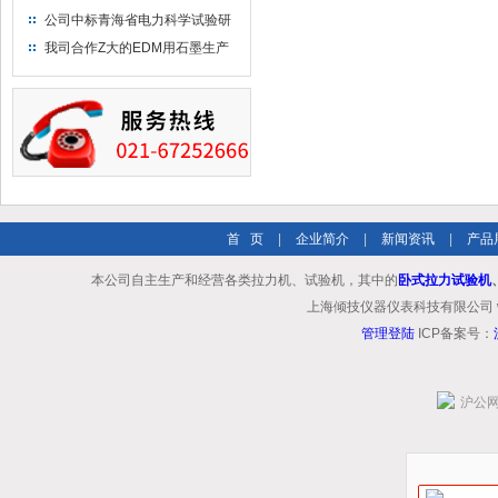
布供应商-南六企业！
公司中标青海省电力科学试验研
究院！
我司合作Z大的EDM用石墨生产
商－东洋碳素！
首 页
|
企业简介
|
新闻资讯
|
产品
本公司自主生产和经营各类拉力机、试验机，其中的
卧式拉力试验机
上海倾技仪器仪表科技有限公司 www.shq
管理登陆
ICP备案号：
沪公网安