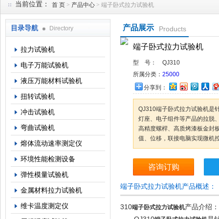
当前位置：
首 页
>
产品中心
> 端子卧式拉力试验机
产品展示
目录导航
Directory
Products
上海倾技仪器仪表科技有限公司
端子卧式拉力试验机
拉力试验机
型 号：
QJ310
电子万能试验机
所属分类：
25000
液压万能材料试验机
分享到：
扭转试验机
QJ310端子卧式拉力试验机
冲击试验机
灯座、电子组件等产品的拉脱
弯曲试验机
高精度螺桿、高质烤漆板金封
值、位移，联接电脑实现微机
熔体流动速率测定仪
环境性能检测设备
咨询订购
弹性模量试验机
端子卧式拉力试验机产品概述：
金属材料拉力试验机
维卡温度测定仪
310
产品介绍：
端子卧式拉力试验机