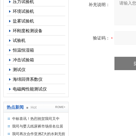
压力试验机
补充说明：
环境试验机
盐雾试验机
环刚度检测设备
验证码：
试验机
恒温恒湿箱
冲击试验箱
测试仪
海绵回弹系数仪
电磁阀性能测试仪
热点新闻
Hot
ROME+
中标喜讯！热烈祝贺我司又中
标！
我司与婴儿纸尿裤市场排名位居
名的全日美实业合作成功！
我司再次合作亚洲Z大的水刺无纺