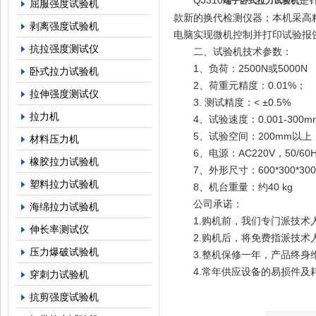
QJ310
是
端子卧式拉力试验机
屈服强度试验机
款新的换代检测仪器；本机采高
剥离强度试验机
电脑实现微机控制并打印试验报
抗拉强度测试仪
二、试验机技术参数：
1、负荷：2500N或5000N
卧式拉力试验机
2、荷重元精度：0.01%；
拉伸强度测试仪
3. 测试精度：< ±0.5%
拉力机
4、试验速度：0.001-300mm
5、试验空间：200mm以上
材料压力机
6、电源：AC220V，50/60H
橡胶拉力试验机
7、外形尺寸：600*300*300m
塑料拉力试验机
8、机台重量：约40 kg
公司承诺：
海绵拉力试验机
1.购机前，我们专门派技术
伸长率测试仪
2.购机后，将免费指派技术
压力爆破试验机
3.整机保修一年，产品终身
4.常年供应设备的易损件及
穿刺力试验机
抗剪强度试验机