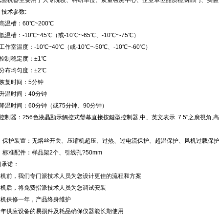
试验机器主要用于大专院校、科研单位、质量检测中心、企业单位品质检测部门、实验
、技术参数:
高温槽：60℃~200℃
低温槽：-10℃~45℃（或-10℃~-65℃、-10℃~-75℃）
工作室温度：-10℃~40℃（或-10℃~-50℃、-10℃~-60℃）
、控制稳定度：±1℃
、分布均匀度：±2℃
、恢复时间：5分钟
、升温时间：40分钟
降温时间：60分钟（或75分钟、90分钟）
、控制器：256色液晶顯示觸控式瑩幕直接按鍵型控制器,中、英文表示. 7.5"之廣視角
。
0、保护装置：无熔丝开关、压缩机超压、过热、过电流保护、超温保护、风机过载保
、标准配件：样品架2个、引线孔?50mm
司承诺：
.购机前，我们专门派技术人员为您设计更佳的流程和方案
.购机后，将免费指派技术人员为您调试安装
.整机保修一年，产品终身维护
.常年供应设备的易损件及耗品确保仪器能长期使用