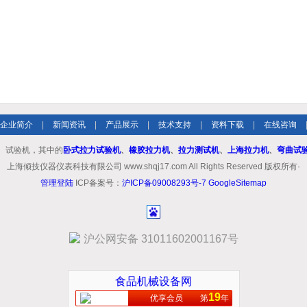
企业简介
|
新闻资讯
|
产品展示
|
技术支持
|
资料下载
|
在线咨询
、试验机，其中的
卧式拉力试验机
、
橡胶拉力机
、
拉力测试机
、
上海拉力机
、
弯曲试
上海倾技仪器仪表科技有限公司 www.shqj17.com All Rights Reserved 版权所有·
管理登陆
ICP备案号：
沪ICP备09008293号-7
GoogleSitemap
沪公网安备 31011602001167号
食品机械设备网
19
优享会员
第
年