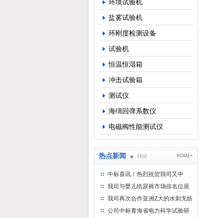
环境试验机
盐雾试验机
环刚度检测设备
试验机
恒温恒湿箱
冲击试验箱
测试仪
海绵回弹系数仪
电磁阀性能测试仪
热点新闻
Hot
ROME+
中标喜讯！热烈祝贺我司又中
标！
我司与婴儿纸尿裤市场排名位居
名的全日美实业合作成功！
我司再次合作亚洲Z大的水刺无纺
布供应商-南六企业！
公司中标青海省电力科学试验研