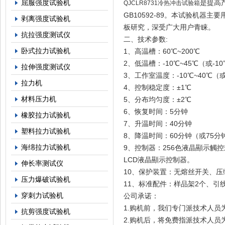
屈服强度试验机
是提高
QJCLR8731冷热冲击试验箱
GB10592-89。本试验机
剥离强度试验机
板研究，深受广大用户青睐。
抗拉强度测试仪
二、技术参数
:
卧式拉力试验机
1、高温槽：60℃~200℃
2、低温槽：-10℃~45℃（或-10℃
拉伸强度测试仪
3、工作室温度：-10℃~40℃（或-
拉力机
4、控制稳定度：±1℃
材料压力机
5、分布均匀度：±2℃
6、恢复时间：5分钟
橡胶拉力试验机
7、升温时间：40分钟
塑料拉力试验机
8、降温时间：60分钟（或75分
海绵拉力试验机
9、控制器：256色液晶顯示觸控
LCD液晶顯示控制器。
伸长率测试仪
10、保护装置：无熔丝开关、
压力爆破试验机
11、标准配件：样品架2个、引线
穿刺力试验机
公司承诺：
1.购机前，我们专门派技术人员
抗剪强度试验机
2.购机后，将免费指派技术人员