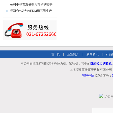
布供应商-南六企业！
公司中标青海省电力科学试验研
究院！
我司合作Z大的EDM用石墨生产
商－东洋碳素！
首 页
|
企业简介
|
新闻资讯
|
产品
本公司自主生产和经营各类拉力机、试验机，其中的
卧式拉力试验机
上海倾技仪器仪表科技有限公司 www.shq
管理登陆
ICP备案号：
沪公网安