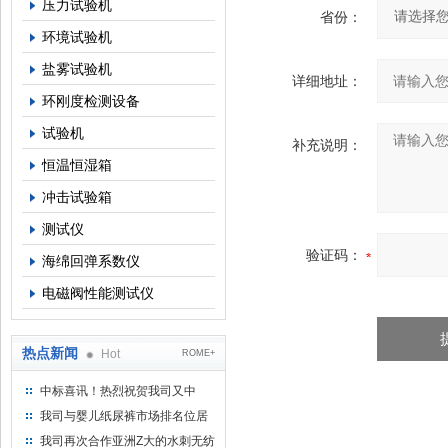
压力试验机
省份：
环境试验机
盐雾试验机
详细地址：
环刚度检测设备
试验机
补充说明：
恒温恒湿箱
冲击试验箱
测试仪
验证码：
海绵回弹系数仪
电磁阀性能测试仪
热点新闻
Hot
ROME+
中标喜讯！热烈祝贺我司又中
标！
我司与婴儿纸尿裤市场排名位居
名的全日美实业合作成功！
我司再次合作亚洲Z大的水刺无纺