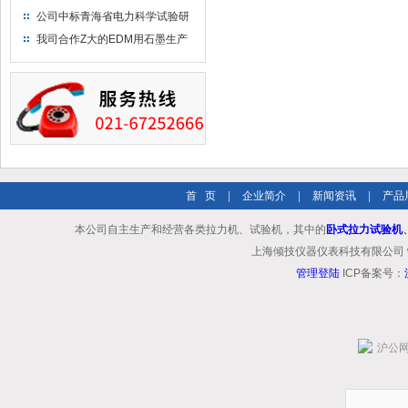
布供应商-南六企业！
公司中标青海省电力科学试验研
究院！
我司合作Z大的EDM用石墨生产
商－东洋碳素！
首 页
|
企业简介
|
新闻资讯
|
产品
本公司自主生产和经营各类拉力机、试验机，其中的
卧式拉力试验机
上海倾技仪器仪表科技有限公司 www.shq
管理登陆
ICP备案号：
沪公网安