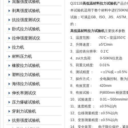
屈服强度试验机
QJ211B
高低温材料拉力试验机
产品介
剥离强度试验机
本试验机适用于整个材料中进行50K
试验；可满足GB、ISO、JIS、A
抗拉强度测试仪
的；
卧式拉力试验机
高低温材料拉力试验机
主要技术参数
拉伸强度测试仪
1、温度范围: -70℃～室温350℃
2、升降速度 : ≥5℃/min
拉力机
3、温控表分辨率: 0.1℃
材料压力机
4、zui大负荷: 0-50KN任意选
橡胶拉力试验机
5、荷重元精度: 0.01%
6、测试精度 ： ＜±1%或＜±0.5%
塑料拉力试验机
7、操作方式： 全电脑控制、数为
海绵拉力试验机
8、有效宽度： 420mm
伸长率测试仪
9、有效试验： 约800mm 根据需
10、试验速度： 0.01～500mm/mi
压力爆破试验机
11、速度精度 ； ±0.5%以内
穿刺力试验机
12、位移测量精度 : ±0.5%以内
抗剪强度试验机
13、变形测量精度 : ±0.5%以内
14、安全装置: 电子限位保护，紧