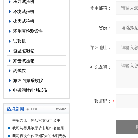
压力试验机
常用邮箱：
环境试验机
盐雾试验机
省份：
环刚度检测设备
试验机
详细地址：
恒温恒湿箱
冲击试验箱
补充说明：
测试仪
海绵回弹系数仪
电磁阀性能测试仪
验证码：
热点新闻
Hot
ROME+
中标喜讯！热烈祝贺我司又中
标！
我司与婴儿纸尿裤市场排名位居
名的全日美实业合作成功！
我司再次合作亚洲Z大的水刺无纺