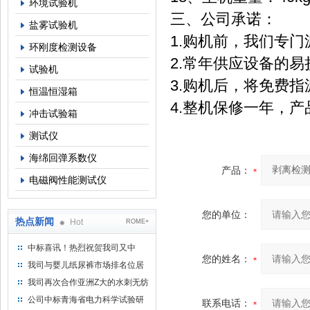
环境试验机
三、
公司承诺：
盐雾试验机
1.购机前，我们专
环刚度检测设备
2.常年供应设备的
试验机
3.购机后，将免费
恒温恒湿箱
4.整机保修一年，
冲击试验箱
测试仪
海绵回弹系数仪
产品：
电磁阀性能测试仪
您的单位：
热点新闻
Hot
ROME+
中标喜讯！热烈祝贺我司又中
您的姓名：
标！
我司与婴儿纸尿裤市场排名位居
名的全日美实业合作成功！
我司再次合作亚洲Z大的水刺无纺
布供应商-南六企业！
公司中标青海省电力科学试验研
联系电话：