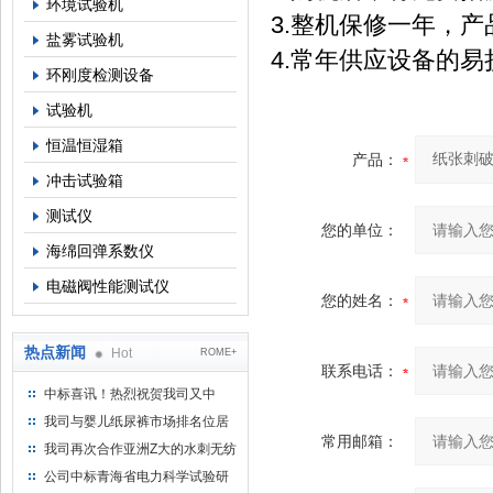
环境试验机
3.整机保修一年，
盐雾试验机
4.常年供应设备的
环刚度检测设备
试验机
恒温恒湿箱
产品：
冲击试验箱
测试仪
您的单位：
海绵回弹系数仪
电磁阀性能测试仪
您的姓名：
热点新闻
Hot
ROME+
联系电话：
中标喜讯！热烈祝贺我司又中
标！
我司与婴儿纸尿裤市场排名位居
常用邮箱：
名的全日美实业合作成功！
我司再次合作亚洲Z大的水刺无纺
布供应商-南六企业！
公司中标青海省电力科学试验研