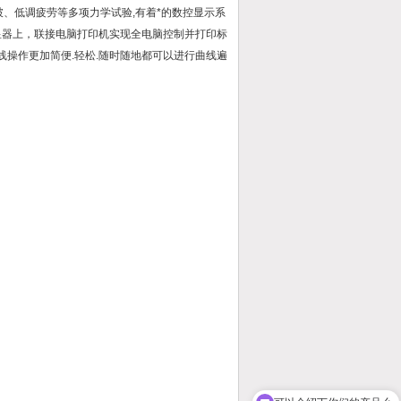
破、低调疲劳等多项力学试验,有着*的数控显示系
显器上，联接电脑打印机实现全电脑控制并打印标
曲线操作更加简便.轻松.随时随地都可以进行曲线遍
；
可以介绍下你们的产品么