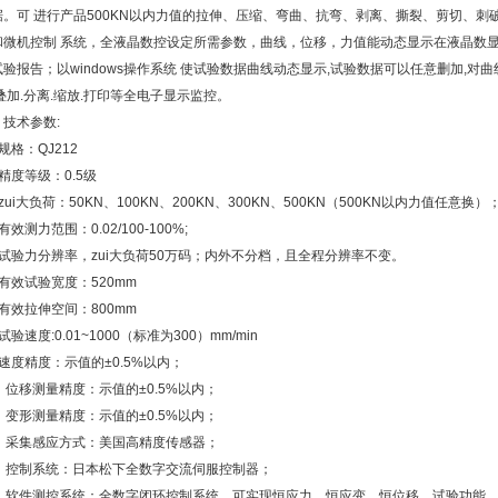
据。可 进行产品500KN以内力值的拉伸、压缩、弯曲、抗弯、剥离、撕裂、剪切、刺
和微机控制 系统，全液晶数控设定所需参数，曲线，位移，力值能动态显示在液晶数
试验报告；以windows操作系统 使试验数据曲线动态显示,试验数据可以任意删加,对
叠加.分离.缩放.打印等全电子显示监控。
、
技术参数:
规格：QJ212
精度等级：0.5级
zui大负荷：50KN、100KN、200KN、300KN、500KN（500KN以内力值任意换）
有效测力范围：0.02/100-100%;
、试验力分辨率，zui大负荷50万码；内外不分档，且全程分辨率不变。
有效试验宽度：520mm
有效拉伸空间：800mm
试验速度:0.01~1000（标准为300）mm/min
速度精度：示值的±0.5%以内；
、位移测量精度：示值的±0.5%以内；
、变形测量精度：示值的±0.5%以内；
2、采集感应方式：美国高精度传感器；
3、控制系统：日本松下全数字交流伺服控制器；
4、软件测控系统：全数字闭环控制系统，可实现恒应力、恒应变、恒位移、试验功能