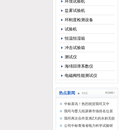
环境试验机
盐雾试验机
环刚度检测设备
试验机
恒温恒湿箱
冲击试验箱
测试仪
海绵回弹系数仪
电磁阀性能测试仪
热点新闻
Hot
ROME+
中标喜讯！热烈祝贺我司又中
标！
我司与婴儿纸尿裤市场排名位居
名的全日美实业合作成功！
我司再次合作亚洲Z大的水刺无纺
布供应商-南六企业！
公司中标青海省电力科学试验研