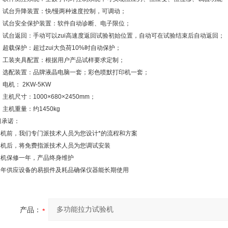
5、试台升降装置：快/慢两种速度控制，可调动；
6、试台安全保护装置：软件自动诊断、电子限位；
7、试台返回：手动可以zui高速度返回试验初始位置，自动可在试验结束后自动返回；
、超载保护：超过zui大负荷10%时自动保护；
9、工装夹具配置：根据用户产品试样要求定制；
0、选配装置：品牌液晶电脑一套；彩色喷默打印机一套；
、电机： 2KW-5KW
、主机尺寸：1000×680×2450mm；
、主机重量：约1450kg
司承诺：
.购机前，我们专门派技术人员为您设计*的流程和方案
.购机后，将免费指派技术人员为您调试安装
.整机保修一年，产品终身维护
.常年供应设备的易损件及耗品确保仪器能长期使用
产品：