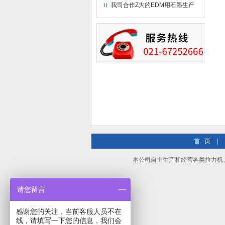
究院！
我司合作Z大的EDM用石墨生产
商－东洋碳素！
首 页
|
本公司自主生产和经营各类拉力机
请您留言
感谢您的关注，当前客服人员不在
线，请填写一下您的信息，我们会