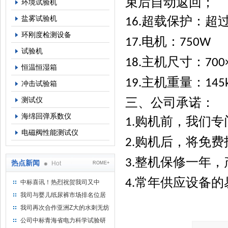
束后自动返回；
环境试验机
超载保护：超
盐雾试验机
16.
环刚度检测设备
电机：
17.
750W
试验机
主机尺寸：
18.
700
恒温恒湿箱
主机重量：
19.
145
冲击试验箱
三、
公司承诺：
测试仪
海绵回弹系数仪
购机前，我们专
1.
电磁阀性能测试仪
购机后，将免费
2.
整机保修一年，
3.
热点新闻
Hot
ROME+
常年供应设备的
4.
中标喜讯！热烈祝贺我司又中
标！
我司与婴儿纸尿裤市场排名位居
名的全日美实业合作成功！
我司再次合作亚洲Z大的水刺无纺
布供应商-南六企业！
公司中标青海省电力科学试验研