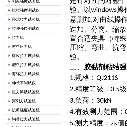
是针对性的对整个
剥离强度试验机
验。以
操
windows
抗拉强度测试仪
意删加
对曲线操
,
卧式拉力试验机
迭加、分离、缩放
拉伸强度测试仪
置合适夹具（特殊
拉力机
压缩、弯曲、抗弯
材料压力机
验
。
橡胶拉力试验机
塑料拉力试验机
二、
胶黏剂粘结强
海绵拉力试验机
规格：
1.
QJ211S
伸长率测试仪
精度等级：
级
2.
0.5
压力爆破试验机
负荷：
3.
30kN
穿刺力试验机
有效测力范围：
抗剪强度试验机
4.
钢带拉力试验机
测力精度：示值
5.