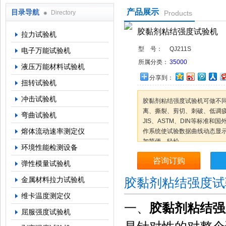
产品展示
目录导航
Directory
Products
上海倾技仪器仪表科技有限公司
胶黏剂粘结强度试验机
拉力试验机
型 号：
QJ211S
电子万能试验机
所属分类：
35000
液压万能材料试验机
分享到：
扭转试验机
冲击试验机
胶黏剂粘结强度试验机可做不同
离、撕裂、剪切、刺破、低调疲
弯曲试验机
JIS、ASTM、DIN等标准和
熔体流动速率测定仪
作系统使试验数据曲线动态显
加简便、轻松。
环境性能检测设备
咨询订购
弹性模量试验机
金属材料拉力试验机
胶黏剂粘结强度试
维卡温度测定仪
一、
胶黏剂粘结强
屈服强度试验机