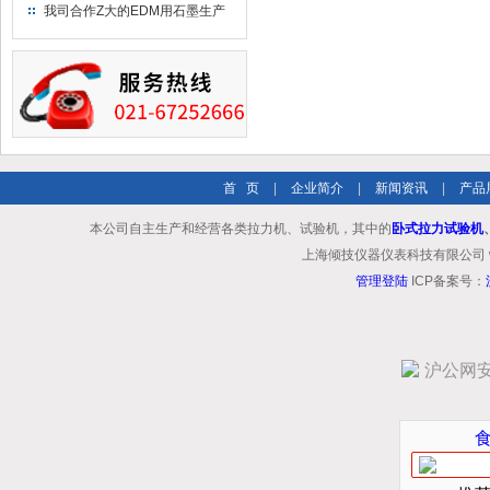
究院！
我司合作Z大的EDM用石墨生产
商－东洋碳素！
首 页
|
企业简介
|
新闻资讯
|
产品
本公司自主生产和经营各类拉力机、试验机，其中的
卧式拉力试验机
上海倾技仪器仪表科技有限公司 www.shq
管理登陆
ICP备案号：
沪公网安备