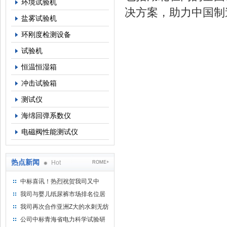
环境试验机
决方案，助力中国制
盐雾试验机
环刚度检测设备
试验机
恒温恒湿箱
冲击试验箱
测试仪
海绵回弹系数仪
电磁阀性能测试仪
热点新闻
Hot
ROME+
中标喜讯！热烈祝贺我司又中
标！
我司与婴儿纸尿裤市场排名位居
名的全日美实业合作成功！
我司再次合作亚洲Z大的水刺无纺
布供应商-南六企业！
公司中标青海省电力科学试验研